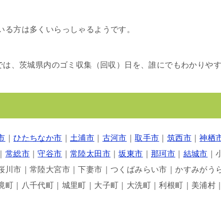
いる方は多くいらっしゃるようです。
番では、茨城県内のゴミ収集（回収）日を、誰にでもわかりや
市
｜
ひたちなか市
｜
土浦市
｜
古河市
｜
取手市
｜
筑西市
｜
神栖
｜
常総市
｜
守谷市
｜
常陸太田市
｜
坂東市
｜
那珂市
｜
結城市
｜
桜川市｜常陸大宮市｜下妻市｜つくばみらい市｜かすみがう
境町｜八千代町｜城里町｜大子町｜大洗町｜利根町｜美浦村