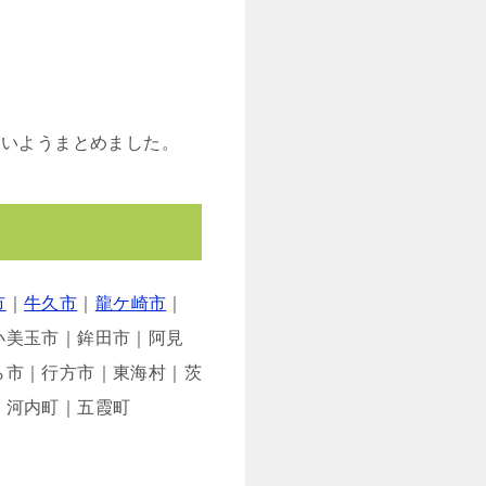
すいようまとめました。
市
｜
牛久市
｜
龍ケ崎市
｜
小美玉市｜鉾田市｜阿見
ら市｜行方市｜東海村｜茨
｜河内町｜五霞町