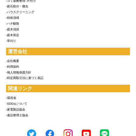
-ゴミ屋敷整理･片付け
-庭石処分・撤去
-ハウスクリーニング
-特殊清掃
-ハチ駆除
-庭木伐採
-庭木剪定
-草刈り
運営会社
-会社概要
-利用規約
-個人情報保護方針
-特定商取引法に基づく表記
関連リンク
-環境省
-SDGsについて
-家電製品協会
-遺品整理士協会