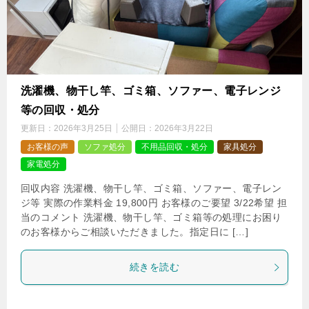
洗濯機、物干し竿、ゴミ箱、ソファー、電子レンジ
等の回収・処分
更新日：
2026年3月25日
公開日：
2026年3月22日
お客様の声
ソファ処分
不用品回収・処分
家具処分
家電処分
回収内容 洗濯機、物干し竿、ゴミ箱、ソファー、電子レン
ジ等 実際の作業料金 19,800円 お客様のご要望 3/22希望 担
当のコメント 洗濯機、物干し竿、ゴミ箱等の処理にお困り
のお客様からご相談いただきました。指定日に […]
続きを読む