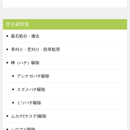
空き家対策
庭石処分・撤去
草刈り・芝刈り・防草処理
蜂（ハチ）駆除
アシナガバチ駆除
スズメバチ駆除
ミツバチ駆除
ムカデ(ヤスデ)駆除
シロアリ駆除