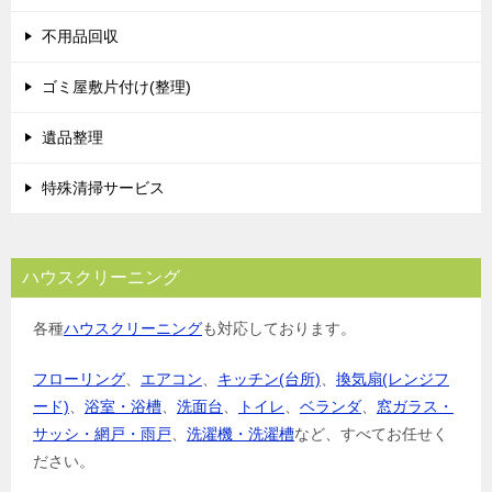
不用品回収
ゴミ屋敷片付け(整理)
遺品整理
特殊清掃サービス
ハウスクリーニング
各種
ハウスクリーニング
も対応しております。
フローリング
、
エアコン
、
キッチン(台所)
、
換気扇(レンジフ
ード)
、
浴室・浴槽
、
洗面台
、
トイレ
、
ベランダ
、
窓ガラス・
サッシ・網戸・雨戸
、
洗濯機・洗濯槽
など、すべてお任せく
ださい。