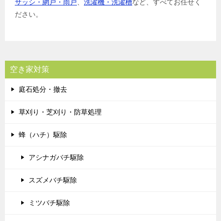
サッシ・網戸・雨戸
、
洗濯機・洗濯槽
など、すべてお任せく
ださい。
空き家対策
庭石処分・撤去
草刈り・芝刈り・防草処理
蜂（ハチ）駆除
アシナガバチ駆除
スズメバチ駆除
ミツバチ駆除