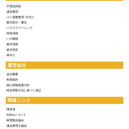
-不用品回収
-遺品整理
-ゴミ屋敷整理･片付け
-庭石処分・撤去
-ハウスクリーニング
-特殊清掃
-ハチ駆除
-庭木伐採
-庭木剪定
-草刈り
運営会社
-会社概要
-利用規約
-個人情報保護方針
-特定商取引法に基づく表記
関連リンク
-環境省
-SDGsについて
-家電製品協会
-遺品整理士協会