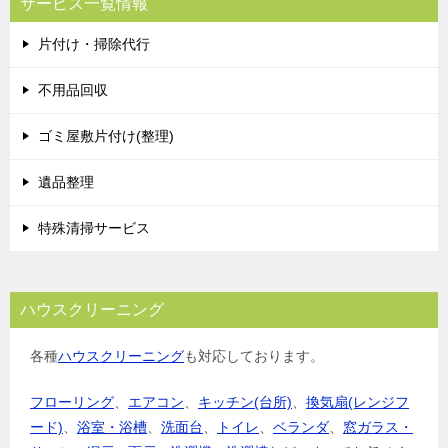
サービス一覧情報
片付け・掃除代行
不用品回収
ゴミ屋敷片付け(整理)
遺品整理
特殊清掃サービス
ハウスクリーニング
各種
ハウスクリーニング
も対応しております。
フローリング
、
エアコン
、
キッチン(台所)
、
換気扇(レンジフ
ード)
、
浴室・浴槽
、
洗面台
、
トイレ
、
ベランダ
、
窓ガラス・