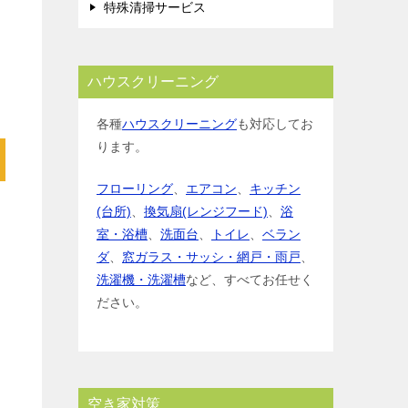
特殊清掃サービス
ハウスクリーニング
各種
ハウスクリーニング
も対応してお
ります。
フローリング
、
エアコン
、
キッチン
(台所)
、
換気扇(レンジフード)
、
浴
室・浴槽
、
洗面台
、
トイレ
、
ベラン
ダ
、
窓ガラス・サッシ・網戸・雨戸
、
洗濯機・洗濯槽
など、すべてお任せく
ださい。
空き家対策