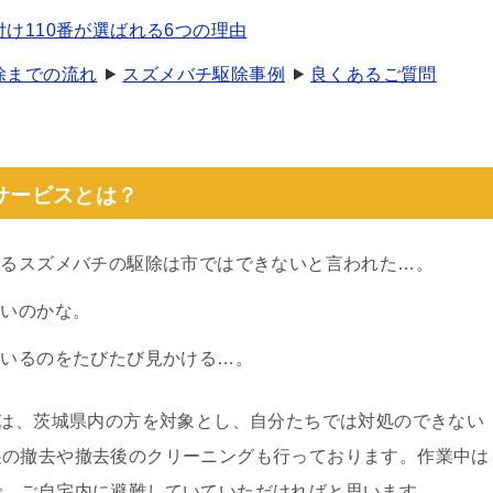
付け110番が選ばれる6つの理由
除までの流れ
スズメバチ駆除事例
良くあるご質問
サービスとは？
あるスズメバチの駆除は市ではできないと言われた…。
いいのかな。
ているのをたびたび見かける…。
スは、茨城県内の方を対象とし、自分たちでは対処のできない
巣の撤去や撤去後のクリーニングも行っております。作業中は
で、ご自宅内に避難していていただければと思います。