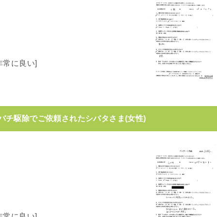
常に良い]
バチ駆除でご依頼されたシバタさま(女性)
常に良い]