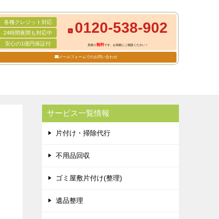
各種クレジット対応
0120-538-902
24時間夜間も対応中
安心の1億円保証付
無料
見積り
です。お気軽にご相談ください！
メールフォームでのお問い合わせ
サービス一覧情報
片付け・掃除代行
不用品回収
ゴミ屋敷片付け(整理)
遺品整理