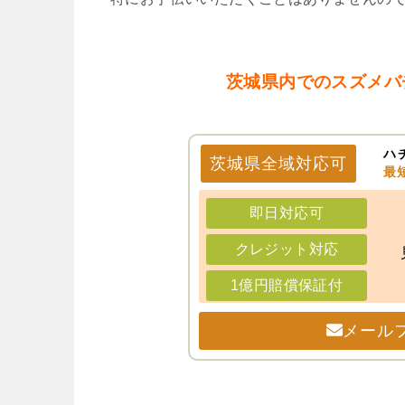
茨城県内でのスズメバ
ハ
茨城県
全域
対応可
最
即日対応可
クレジット対応
1億円賠償保証付
メール