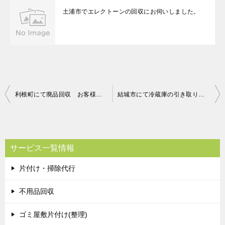
土浦市でエレクトーンの回収にお伺いしました。
投
利根町にて廃品回収 お客様の声
結城市にて冷蔵庫の引き取り お客様の声
稿
ナ
ビ
サービス一覧情報
ゲ
片付け・掃除代行
ー
シ
不用品回収
ョ
ゴミ屋敷片付け(整理)
ン