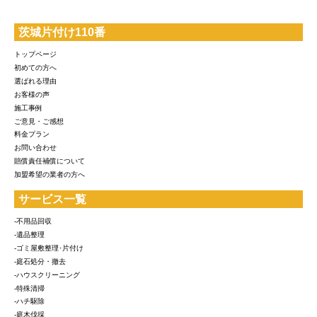
茨城片付け110番
トップページ
初めての方へ
選ばれる理由
お客様の声
施工事例
ご意見・ご感想
料金プラン
お問い合わせ
賠償責任補償について
加盟希望の業者の方へ
サービス一覧
-不用品回収
-遺品整理
-ゴミ屋敷整理･片付け
-庭石処分・撤去
-ハウスクリーニング
-特殊清掃
-ハチ駆除
-庭木伐採