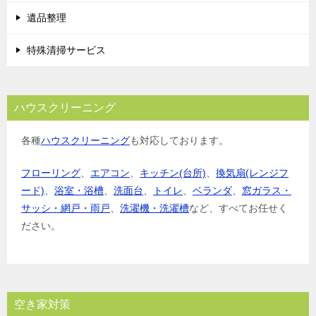
遺品整理
特殊清掃サービス
ハウスクリーニング
各種
ハウスクリーニング
も対応しております。
フローリング
、
エアコン
、
キッチン(台所)
、
換気扇(レンジフ
ード)
、
浴室・浴槽
、
洗面台
、
トイレ
、
ベランダ
、
窓ガラス・
サッシ・網戸・雨戸
、
洗濯機・洗濯槽
など、すべてお任せく
ださい。
空き家対策