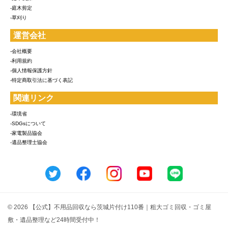
-庭木剪定
-草刈り
運営会社
-会社概要
-利用規約
-個人情報保護方針
-特定商取引法に基づく表記
関連リンク
-環境省
-SDGsについて
-家電製品協会
-遺品整理士協会
© 2026 【公式】不用品回収なら茨城片付け110番｜粗大ゴミ回収・ゴミ屋
敷・遺品整理など24時間受付中！