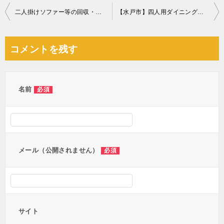
投
二人掛けソファー等の回収・処分ご依頼 お客様の声
【水戸市】四人用ダイニングテーブル、ソファー等の回収・処分
稿
ナ
コメントを残す
ビ
ゲ
ー
名前
必須
シ
ョ
ン
メール（公開されません）
必須
サイト