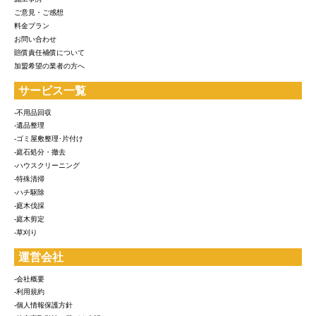
ご意見・ご感想
料金プラン
お問い合わせ
賠償責任補償について
加盟希望の業者の方へ
サービス一覧
-不用品回収
-遺品整理
-ゴミ屋敷整理･片付け
-庭石処分・撤去
-ハウスクリーニング
-特殊清掃
-ハチ駆除
-庭木伐採
-庭木剪定
-草刈り
運営会社
-会社概要
-利用規約
-個人情報保護方針