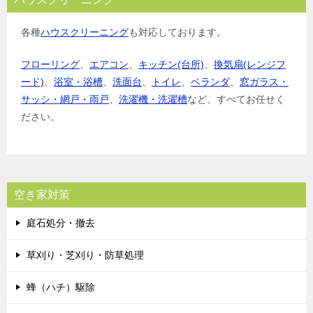
各種
ハウスクリーニング
も対応しております。
フローリング
、
エアコン
、
キッチン(台所)
、
換気扇(レンジフ
ード)
、
浴室・浴槽
、
洗面台
、
トイレ
、
ベランダ
、
窓ガラス・
サッシ・網戸・雨戸
、
洗濯機・洗濯槽
など、すべてお任せく
ださい。
空き家対策
庭石処分・撤去
草刈り・芝刈り・防草処理
蜂（ハチ）駆除