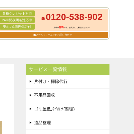
各種クレジット対応
0120-538-902
24時間夜間も対応中
安心の1億円保証付
無料
見積り
です。お気軽にご相談ください！
メールフォームでのお問い合わせ
サービス一覧情報
片付け・掃除代行
不用品回収
ゴミ屋敷片付け(整理)
遺品整理