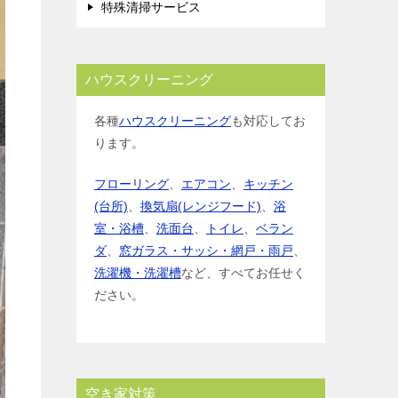
特殊清掃サービス
ハウスクリーニング
各種
ハウスクリーニング
も対応してお
ります。
フローリング
、
エアコン
、
キッチン
(台所)
、
換気扇(レンジフード)
、
浴
室・浴槽
、
洗面台
、
トイレ
、
ベラン
ダ
、
窓ガラス・サッシ・網戸・雨戸
、
洗濯機・洗濯槽
など、すべてお任せく
ださい。
空き家対策