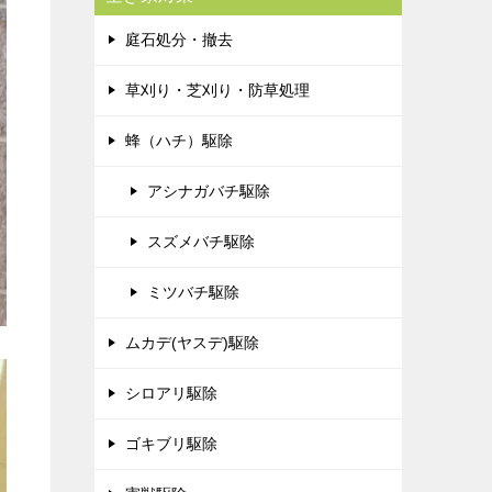
庭石処分・撤去
草刈り・芝刈り・防草処理
蜂（ハチ）駆除
アシナガバチ駆除
スズメバチ駆除
ミツバチ駆除
ムカデ(ヤスデ)駆除
シロアリ駆除
ゴキブリ駆除