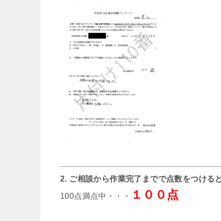
2. ご相談から作業完了までで点数をつける
１００点
100点満点中・・・