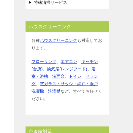
特殊清掃サービス
ハウスクリーニング
各種
ハウスクリーニング
も対応してお
ります。
フローリング
、
エアコン
、
キッチン
(台所)
、
換気扇(レンジフード)
、
浴
室・浴槽
、
洗面台
、
トイレ
、
ベラン
ダ
、
窓ガラス・サッシ・網戸・雨戸
、
洗濯機・洗濯槽
など、すべてお任せく
ださい。
空き家対策