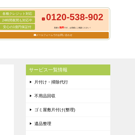
各種クレジット対応
0120-538-902
24時間夜間も対応中
安心の1億円保証付
無料
見積り
です。お気軽にご相談ください！
メールフォームでのお問い合わせ
サービス一覧情報
片付け・掃除代行
不用品回収
ゴミ屋敷片付け(整理)
遺品整理