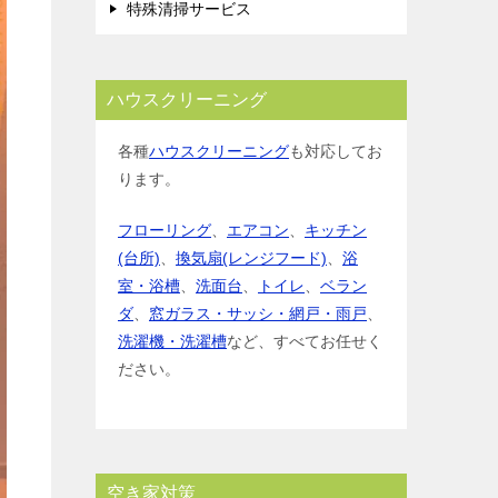
特殊清掃サービス
ハウスクリーニング
各種
ハウスクリーニング
も対応してお
ります。
フローリング
、
エアコン
、
キッチン
(台所)
、
換気扇(レンジフード)
、
浴
室・浴槽
、
洗面台
、
トイレ
、
ベラン
ダ
、
窓ガラス・サッシ・網戸・雨戸
、
洗濯機・洗濯槽
など、すべてお任せく
ださい。
空き家対策