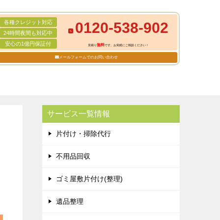
各種クレジット対応
0120-538-902
24時間夜間も対応中
安心の1億円保証付
無料
見積り
です。お気軽にご相談ください！
メールフォームでのお問い合わせ
サービス一覧情報
片付け・掃除代行
不用品回収
ゴミ屋敷片付け(整理)
遺品整理