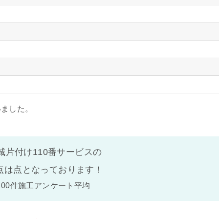
いました。
城片付け110番サービスの
点は
点となっております！
100件施工アンケート平均