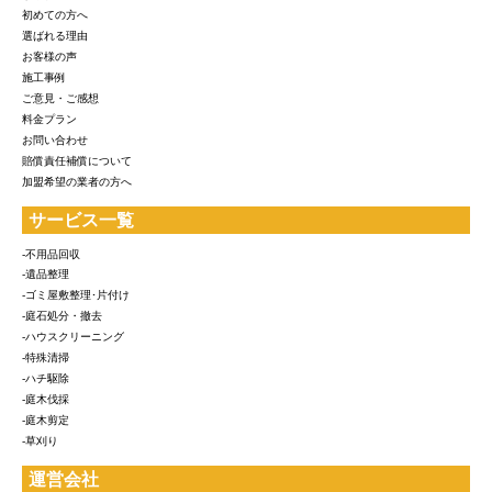
初めての方へ
選ばれる理由
お客様の声
施工事例
ご意見・ご感想
料金プラン
お問い合わせ
賠償責任補償について
加盟希望の業者の方へ
サービス一覧
-不用品回収
-遺品整理
-ゴミ屋敷整理･片付け
-庭石処分・撤去
-ハウスクリーニング
-特殊清掃
-ハチ駆除
-庭木伐採
-庭木剪定
-草刈り
運営会社