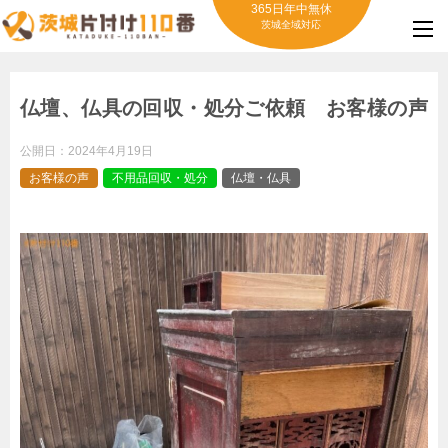
365日年中無休
茨城全域対応
仏壇、仏具の回収・処分ご依頼 お客様の声
公開日：
2024年4月19日
お客様の声
不用品回収・処分
仏壇・仏具