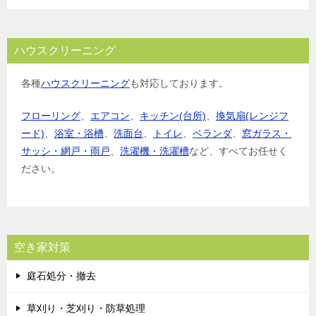
ハウスクリーニング
各種
ハウスクリーニング
も対応しております。
フローリング
、
エアコン
、
キッチン(台所)
、
換気扇(レンジフ
ード)
、
浴室・浴槽
、
洗面台
、
トイレ
、
ベランダ
、
窓ガラス・
サッシ・網戸・雨戸
、
洗濯機・洗濯槽
など、すべてお任せく
ださい。
空き家対策
庭石処分・撤去
草刈り・芝刈り・防草処理