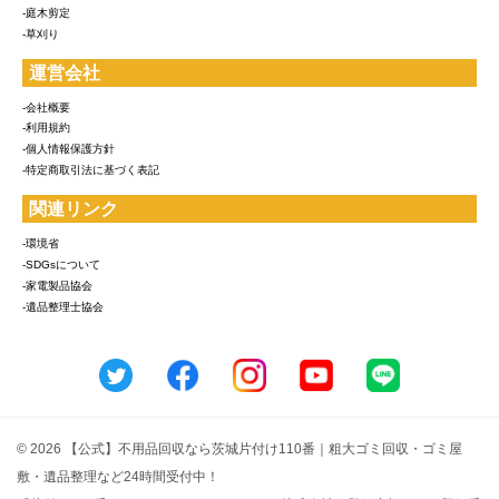
-庭木剪定
-草刈り
運営会社
-会社概要
-利用規約
-個人情報保護方針
-特定商取引法に基づく表記
関連リンク
-環境省
-SDGsについて
-家電製品協会
-遺品整理士協会
© 2026 【公式】不用品回収なら茨城片付け110番｜粗大ゴミ回収・ゴミ屋
敷・遺品整理など24時間受付中！