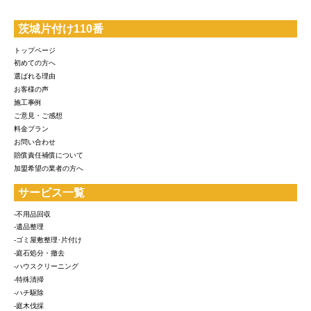
茨城片付け110番
トップページ
初めての方へ
選ばれる理由
お客様の声
施工事例
ご意見・ご感想
料金プラン
お問い合わせ
賠償責任補償について
加盟希望の業者の方へ
サービス一覧
-不用品回収
-遺品整理
-ゴミ屋敷整理･片付け
-庭石処分・撤去
-ハウスクリーニング
-特殊清掃
-ハチ駆除
-庭木伐採