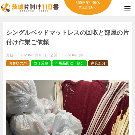
365日年中無休
茨城全域対応
シングルベッドマットレスの回収と部屋の片
付け作業ご依頼
更新日：
2023年6月10日
公開日：
2023年6月8日
お客様の声
ゴミ屋敷
不用品回収・処分
家具処分