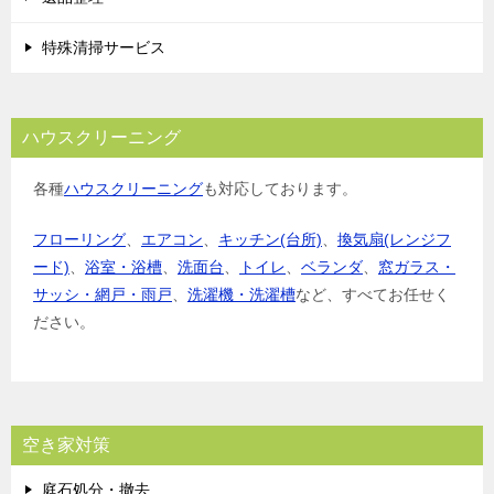
特殊清掃サービス
ハウスクリーニング
各種
ハウスクリーニング
も対応しております。
フローリング
、
エアコン
、
キッチン(台所)
、
換気扇(レンジフ
ード)
、
浴室・浴槽
、
洗面台
、
トイレ
、
ベランダ
、
窓ガラス・
サッシ・網戸・雨戸
、
洗濯機・洗濯槽
など、すべてお任せく
ださい。
空き家対策
庭石処分・撤去