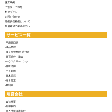
施工事例
ご意見・ご感想
料金プラン
お問い合わせ
賠償責任補償について
加盟希望の業者の方へ
サービス一覧
-不用品回収
-遺品整理
-ゴミ屋敷整理･片付け
-庭石処分・撤去
-ハウスクリーニング
-特殊清掃
-ハチ駆除
-庭木伐採
-庭木剪定
-草刈り
運営会社
-会社概要
-利用規約
-個人情報保護方針