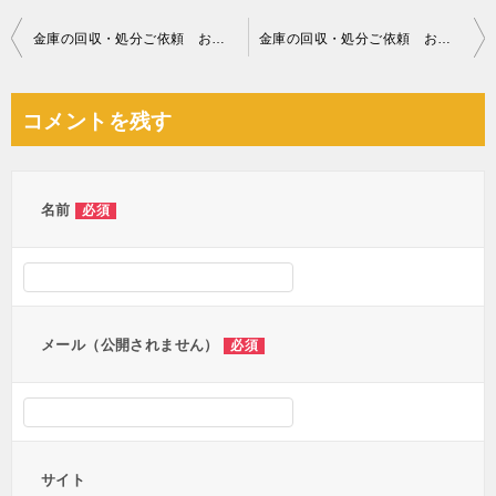
投
金庫の回収・処分ご依頼 お客様の声
金庫の回収・処分ご依頼 お客様の声
稿
ナ
コメントを残す
ビ
ゲ
ー
名前
必須
シ
ョ
ン
メール（公開されません）
必須
サイト