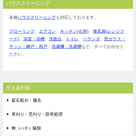
ハウスクリーニング
各種
ハウスクリーニング
も対応しております。
フローリング
、
エアコン
、
キッチン(台所)
、
換気扇(レンジフ
ード)
、
浴室・浴槽
、
洗面台
、
トイレ
、
ベランダ
、
窓ガラス・
サッシ・網戸・雨戸
、
洗濯機・洗濯槽
など、すべてお任せく
ださい。
空き家対策
庭石処分・撤去
草刈り・芝刈り・防草処理
蜂（ハチ）駆除