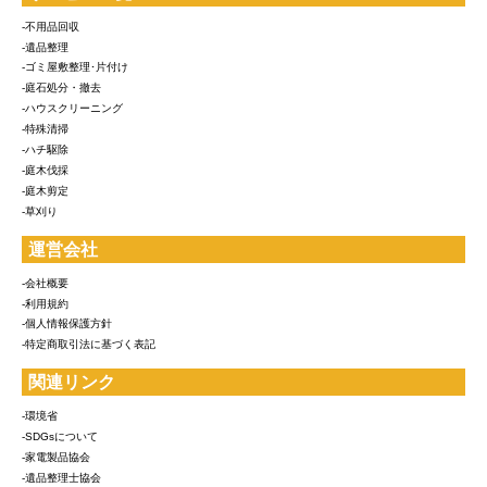
-不用品回収
-遺品整理
-ゴミ屋敷整理･片付け
-庭石処分・撤去
-ハウスクリーニング
-特殊清掃
-ハチ駆除
-庭木伐採
-庭木剪定
-草刈り
運営会社
-会社概要
-利用規約
-個人情報保護方針
-特定商取引法に基づく表記
関連リンク
-環境省
-SDGsについて
-家電製品協会
-遺品整理士協会