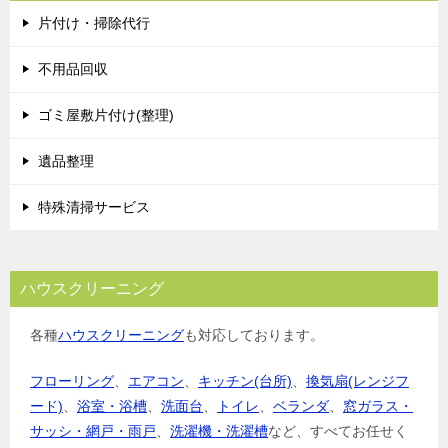
片付け・掃除代行
不用品回収
ゴミ屋敷片付け(整理)
遺品整理
特殊清掃サービス
ハウスクリーニング
各種
ハウスクリーニング
も対応しております。
フローリング
、
エアコン
、
キッチン(台所)
、
換気扇(レンジフ
ード)
、
浴室・浴槽
、
洗面台
、
トイレ
、
ベランダ
、
窓ガラス・
サッシ・網戸・雨戸
、
洗濯機・洗濯槽
など、すべてお任せく