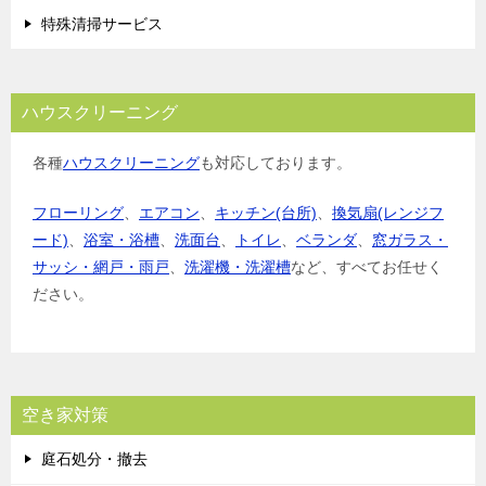
特殊清掃サービス
ハウスクリーニング
各種
ハウスクリーニング
も対応しております。
フローリング
、
エアコン
、
キッチン(台所)
、
換気扇(レンジフ
ード)
、
浴室・浴槽
、
洗面台
、
トイレ
、
ベランダ
、
窓ガラス・
サッシ・網戸・雨戸
、
洗濯機・洗濯槽
など、すべてお任せく
ださい。
空き家対策
庭石処分・撤去