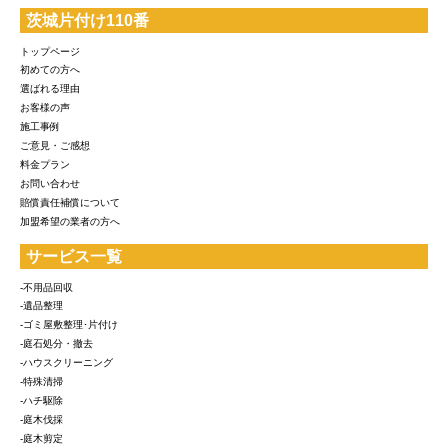
茨城片付け110番
トップページ
初めての方へ
選ばれる理由
お客様の声
施工事例
ご意見・ご感想
料金プラン
お問い合わせ
賠償責任補償について
加盟希望の業者の方へ
サービス一覧
-不用品回収
-遺品整理
-ゴミ屋敷整理･片付け
-庭石処分・撤去
-ハウスクリーニング
-特殊清掃
-ハチ駆除
-庭木伐採
-庭木剪定