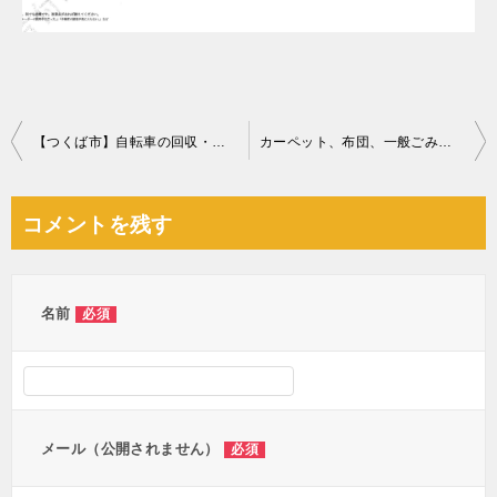
投
【つくば市】自転車の回収・処分ご依頼 お客様の声
カーペット、布団、一般ごみの回収・処分とキッチンクリーニング
稿
ナ
コメントを残す
ビ
ゲ
ー
名前
必須
シ
ョ
ン
メール（公開されません）
必須