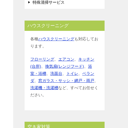
特殊清掃サービス
ハウスクリーニング
各種
ハウスクリーニング
も対応してお
ります。
フローリング
、
エアコン
、
キッチン
(台所)
、
換気扇(レンジフード)
、
浴
室・浴槽
、
洗面台
、
トイレ
、
ベラン
ダ
、
窓ガラス・サッシ・網戸・雨戸
、
洗濯機・洗濯槽
など、すべてお任せく
ださい。
空き家対策