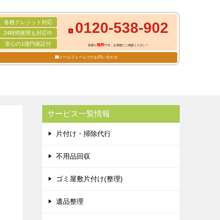
各種クレジット対応
0120-538-902
24時間夜間も対応中
安心の1億円保証付
無料
見積り
です。お気軽にご相談ください！
メールフォームでのお問い合わせ
サービス一覧情報
片付け・掃除代行
不用品回収
ゴミ屋敷片付け(整理)
遺品整理