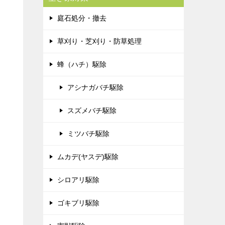
庭石処分・撤去
草刈り・芝刈り・防草処理
蜂（ハチ）駆除
アシナガバチ駆除
スズメバチ駆除
ミツバチ駆除
ムカデ(ヤスデ)駆除
シロアリ駆除
ゴキブリ駆除