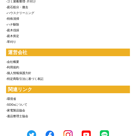
-ゴミ屋敷整理･片付け
-庭石処分・撤去
-ハウスクリーニング
-特殊清掃
-ハチ駆除
-庭木伐採
-庭木剪定
-草刈り
運営会社
-会社概要
-利用規約
-個人情報保護方針
-特定商取引法に基づく表記
関連リンク
-環境省
-SDGsについて
-家電製品協会
-遺品整理士協会