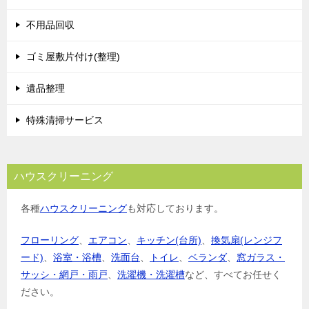
不用品回収
ゴミ屋敷片付け(整理)
遺品整理
特殊清掃サービス
ハウスクリーニング
各種
ハウスクリーニング
も対応しております。
フローリング
、
エアコン
、
キッチン(台所)
、
換気扇(レンジフ
ード)
、
浴室・浴槽
、
洗面台
、
トイレ
、
ベランダ
、
窓ガラス・
サッシ・網戸・雨戸
、
洗濯機・洗濯槽
など、すべてお任せく
ださい。