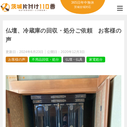
365日年中無休
茨城全域対応
仏壇、冷蔵庫の回収・処分ご依頼 お客様の
声
更新日：
2024年6月23日
公開日：
2020年12月3日
お客様の声
不用品回収・処分
仏壇・仏具
家電処分