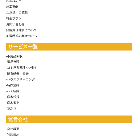
お客様の声
施工事例
ご意見・ご感想
料金プラン
お問い合わせ
賠償責任補償について
加盟希望の業者の方へ
サービス一覧
-不用品回収
-遺品整理
-ゴミ屋敷整理･片付け
-庭石処分・撤去
-ハウスクリーニング
-特殊清掃
-ハチ駆除
-庭木伐採
-庭木剪定
-草刈り
運営会社
-会社概要
-利用規約