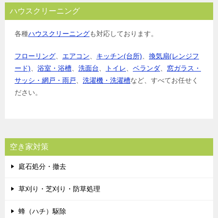
ハウスクリーニング
各種
ハウスクリーニング
も対応しております。
フローリング
、
エアコン
、
キッチン(台所)
、
換気扇(レンジフ
ード)
、
浴室・浴槽
、
洗面台
、
トイレ
、
ベランダ
、
窓ガラス・
サッシ・網戸・雨戸
、
洗濯機・洗濯槽
など、すべてお任せく
ださい。
空き家対策
庭石処分・撤去
草刈り・芝刈り・防草処理
蜂（ハチ）駆除