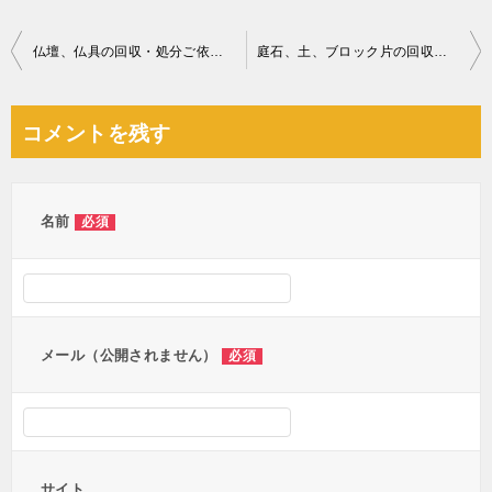
投
仏壇、仏具の回収・処分ご依頼 お客様の声
庭石、土、ブロック片の回収・処分ご依頼 お客様の声
稿
ナ
コメントを残す
ビ
ゲ
ー
名前
必須
シ
ョ
ン
メール（公開されません）
必須
サイト