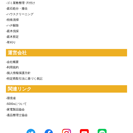
-ゴミ屋敷整理･片付け
-庭石処分・撤去
-ハウスクリーニング
-特殊清掃
-ハチ駆除
-庭木伐採
-庭木剪定
-草刈り
運営会社
-会社概要
-利用規約
-個人情報保護方針
-特定商取引法に基づく表記
関連リンク
-環境省
-SDGsについて
-家電製品協会
-遺品整理士協会