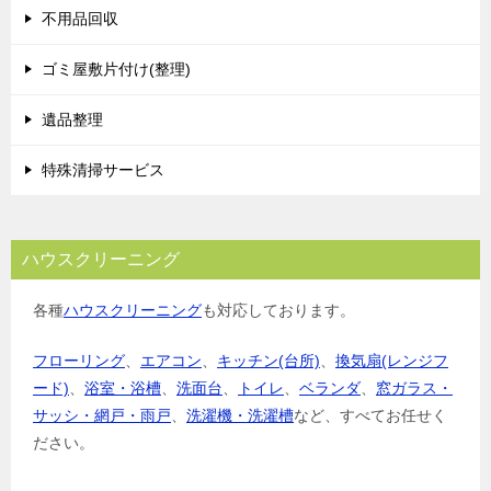
不用品回収
ゴミ屋敷片付け(整理)
遺品整理
特殊清掃サービス
ハウスクリーニング
各種
ハウスクリーニング
も対応しております。
フローリング
、
エアコン
、
キッチン(台所)
、
換気扇(レンジフ
ード)
、
浴室・浴槽
、
洗面台
、
トイレ
、
ベランダ
、
窓ガラス・
サッシ・網戸・雨戸
、
洗濯機・洗濯槽
など、すべてお任せく
ださい。