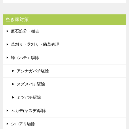
空き家対策
庭石処分・撤去
草刈り・芝刈り・防草処理
蜂（ハチ）駆除
アシナガバチ駆除
スズメバチ駆除
ミツバチ駆除
ムカデ(ヤスデ)駆除
シロアリ駆除