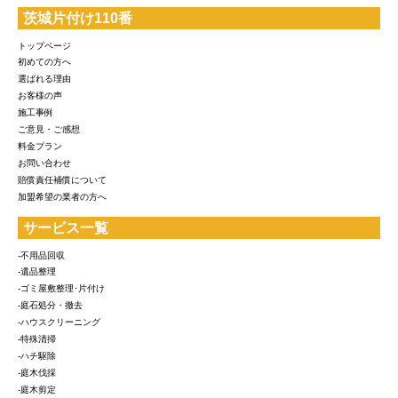
茨城片付け110番
トップページ
初めての方へ
選ばれる理由
お客様の声
施工事例
ご意見・ご感想
料金プラン
お問い合わせ
賠償責任補償について
加盟希望の業者の方へ
サービス一覧
-不用品回収
-遺品整理
-ゴミ屋敷整理･片付け
-庭石処分・撤去
-ハウスクリーニング
-特殊清掃
-ハチ駆除
-庭木伐採
-庭木剪定