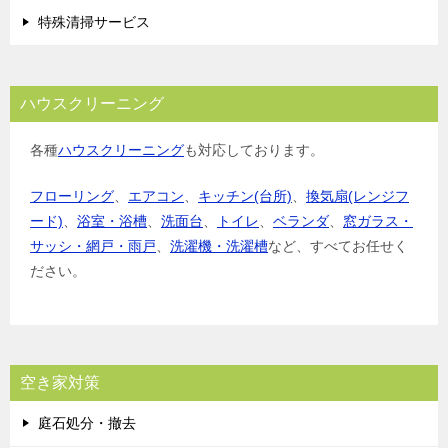
特殊清掃サービス
ハウスクリーニング
各種
ハウスクリーニング
も対応しております。
フローリング
、
エアコン
、
キッチン(台所)
、
換気扇(レンジフ
ード)
、
浴室・浴槽
、
洗面台
、
トイレ
、
ベランダ
、
窓ガラス・
サッシ・網戸・雨戸
、
洗濯機・洗濯槽
など、すべてお任せく
ださい。
空き家対策
庭石処分・撤去