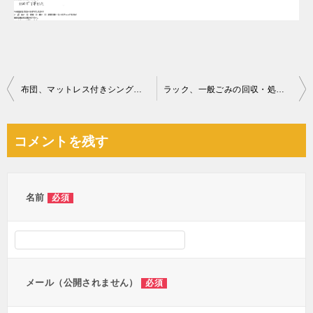
投
布団、マットレス付きシングルベッド、テレビ、カーペット等の回収
ラック、一般ごみの回収・処分ご依頼 お客様の声
稿
ナ
コメントを残す
ビ
ゲ
ー
名前
必須
シ
ョ
ン
メール（公開されません）
必須