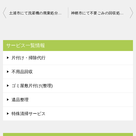
投
土浦市にて洗濯機の廃棄処分のご依頼 お客様の声
神栖市にて不要ごみの回収処分のご依頼 お客様の声
稿
ナ
ビ
サービス一覧情報
ゲ
片付け・掃除代行
ー
シ
不用品回収
ョ
ゴミ屋敷片付け(整理)
ン
遺品整理
特殊清掃サービス