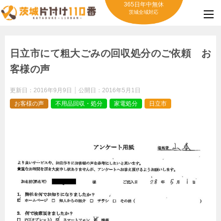
365日年中無休
茨城全域対応
日立市にて粗大ごみの回収処分のご依頼 お
客様の声
更新日：
2016年9月9日
公開日：
2016年5月1日
お客様の声
不用品回収・処分
家電処分
日立市