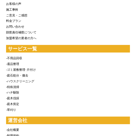
お客様の声
施工事例
ご意見・ご感想
料金プラン
お問い合わせ
賠償責任補償について
加盟希望の業者の方へ
サービス一覧
-不用品回収
-遺品整理
-ゴミ屋敷整理･片付け
-庭石処分・撤去
-ハウスクリーニング
-特殊清掃
-ハチ駆除
-庭木伐採
-庭木剪定
-草刈り
運営会社
-会社概要
-利用規約