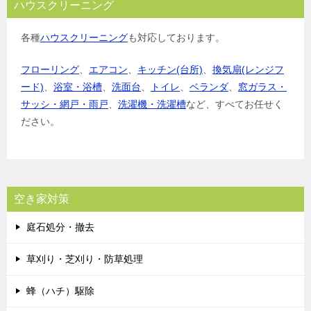
ハウスクリーニング
各種
ハウスクリーニング
も対応しております。
フローリング
、
エアコン
、
キッチン(台所)
、
換気扇(レンジフ
ード)
、
浴室・浴槽
、
洗面台
、
トイレ
、
ベランダ
、
窓ガラス・
サッシ・網戸・雨戸
、
洗濯機・洗濯槽
など、すべてお任せく
ださい。
空き家対策
庭石処分・撤去
草刈り・芝刈り・防草処理
蜂（ハチ）駆除