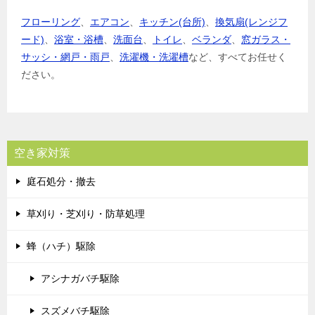
フローリング
、
エアコン
、
キッチン(台所)
、
換気扇(レンジフ
ード)
、
浴室・浴槽
、
洗面台
、
トイレ
、
ベランダ
、
窓ガラス・
サッシ・網戸・雨戸
、
洗濯機・洗濯槽
など、すべてお任せく
ださい。
空き家対策
庭石処分・撤去
草刈り・芝刈り・防草処理
蜂（ハチ）駆除
アシナガバチ駆除
スズメバチ駆除