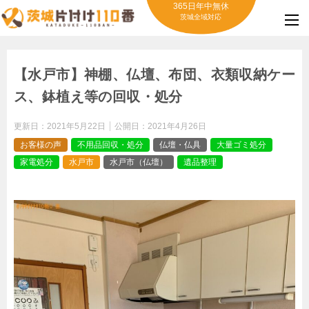
365日年中無休
茨城全域対応
【水戸市】神棚、仏壇、布団、衣類収納ケー
ス、鉢植え等の回収・処分
更新日：
2021年5月22日
公開日：
2021年4月26日
お客様の声
不用品回収・処分
仏壇・仏具
大量ゴミ処分
家電処分
水戸市
水戸市（仏壇）
遺品整理