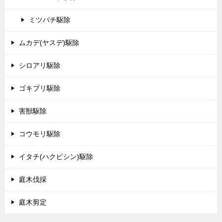
ミツバチ駆除
ムカデ(ヤスデ)駆除
シロアリ駆除
ゴキブリ駆除
害獣駆除
コウモリ駆除
イタチ(ハクビシン)駆除
庭木伐採
庭木剪定