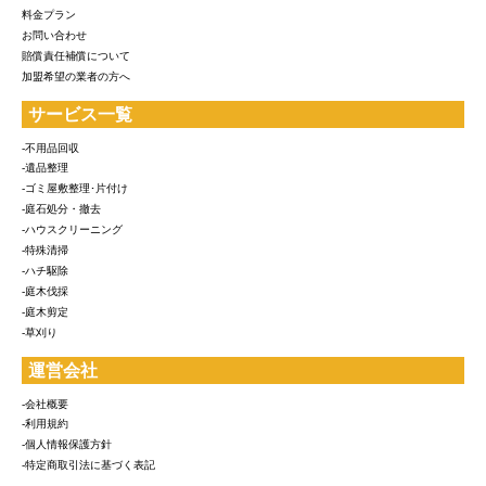
料金プラン
お問い合わせ
賠償責任補償について
加盟希望の業者の方へ
サービス一覧
-不用品回収
-遺品整理
-ゴミ屋敷整理･片付け
-庭石処分・撤去
-ハウスクリーニング
-特殊清掃
-ハチ駆除
-庭木伐採
-庭木剪定
-草刈り
運営会社
-会社概要
-利用規約
-個人情報保護方針
-特定商取引法に基づく表記