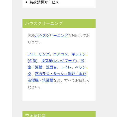
特殊清掃サービス
ハウスクリーニング
各種
ハウスクリーニング
も対応してお
ります。
フローリング
、
エアコン
、
キッチン
(台所)
、
換気扇(レンジフード)
、
浴
室・浴槽
、
洗面台
、
トイレ
、
ベラン
ダ
、
窓ガラス・サッシ・網戸・雨戸
、
洗濯機・洗濯槽
など、すべてお任せく
ださい。
空き家対策