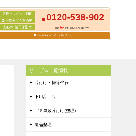
各種クレジット対応
0120-538-902
24時間夜間も対応中
安心の1億円保証付
無料
見積り
です。お気軽にご相談ください！
メールフォームでのお問い合わせ
サービス一覧情報
片付け・掃除代行
不用品回収
ゴミ屋敷片付け(整理)
遺品整理