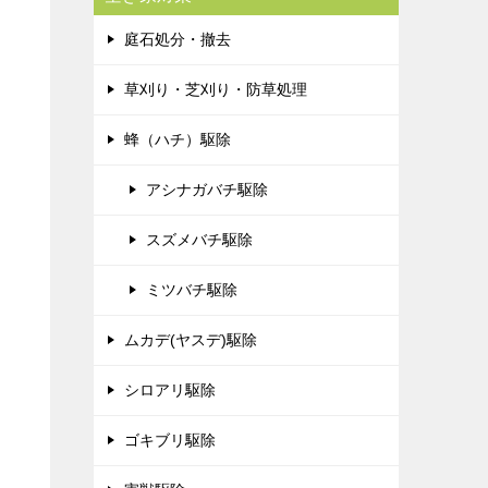
庭石処分・撤去
草刈り・芝刈り・防草処理
蜂（ハチ）駆除
アシナガバチ駆除
スズメバチ駆除
ミツバチ駆除
ムカデ(ヤスデ)駆除
シロアリ駆除
ゴキブリ駆除