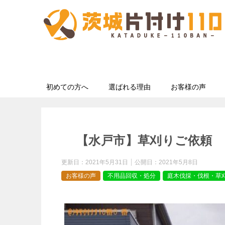
初めての方へ
選ばれる理由
お客様の声
【水戸市】草刈りご依頼 
更新日：
2021年5月31日
公開日：
2021年5月8日
お客様の声
不用品回収・処分
庭木伐採・伐根・草