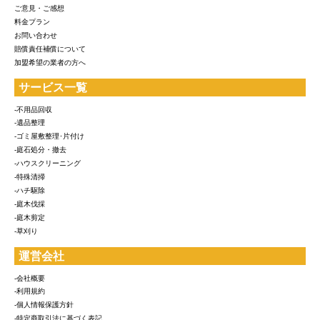
ご意見・ご感想
料金プラン
お問い合わせ
賠償責任補償について
加盟希望の業者の方へ
サービス一覧
-不用品回収
-遺品整理
-ゴミ屋敷整理･片付け
-庭石処分・撤去
-ハウスクリーニング
-特殊清掃
-ハチ駆除
-庭木伐採
-庭木剪定
-草刈り
運営会社
-会社概要
-利用規約
-個人情報保護方針
-特定商取引法に基づく表記