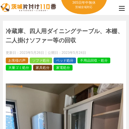
365日年中無休
茨城全域対応
冷蔵庫、四人用ダイニングテーブル、本棚、
二人掛けソファー等の回収
更新日：
2023年5月26日
公開日：
2023年5月24日
お客様の声
ソファ処分
ベッド処分
不用品回収・処分
大量ゴミ処分
家具処分
家電処分