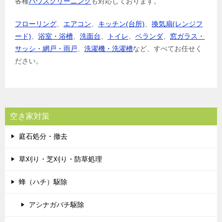
各種
ハウスクリーニング
も対応しております。
フローリング
、
エアコン
、
キッチン(台所)
、
換気扇(レンジフ
ード)
、
浴室・浴槽
、
洗面台
、
トイレ
、
ベランダ
、
窓ガラス・
サッシ・網戸・雨戸
、
洗濯機・洗濯槽
など、すべてお任せく
ださい。
空き家対策
庭石処分・撤去
草刈り・芝刈り・防草処理
蜂（ハチ）駆除
アシナガバチ駆除