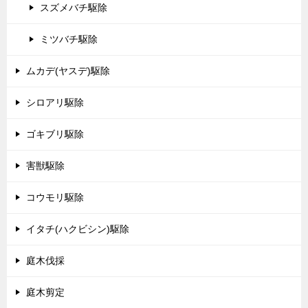
スズメバチ駆除
ミツバチ駆除
ムカデ(ヤスデ)駆除
シロアリ駆除
ゴキブリ駆除
害獣駆除
コウモリ駆除
イタチ(ハクビシン)駆除
庭木伐採
庭木剪定