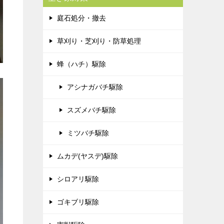
庭石処分・撤去
草刈り・芝刈り・防草処理
蜂（ハチ）駆除
アシナガバチ駆除
スズメバチ駆除
ミツバチ駆除
ムカデ(ヤスデ)駆除
シロアリ駆除
ゴキブリ駆除