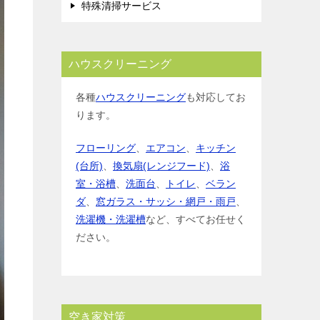
特殊清掃サービス
ハウスクリーニング
各種
ハウスクリーニング
も対応してお
ります。
フローリング
、
エアコン
、
キッチン
(台所)
、
換気扇(レンジフード)
、
浴
室・浴槽
、
洗面台
、
トイレ
、
ベラン
ダ
、
窓ガラス・サッシ・網戸・雨戸
、
洗濯機・洗濯槽
など、すべてお任せく
ださい。
空き家対策