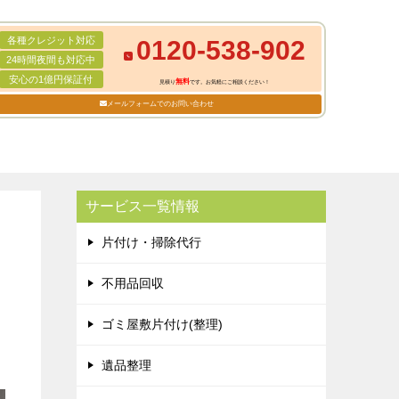
各種クレジット対応
0120-538-902
24時間夜間も対応中
安心の1億円保証付
無料
見積り
です。お気軽にご相談ください！
メールフォームでのお問い合わせ
サービス一覧情報
片付け・掃除代行
不用品回収
ゴミ屋敷片付け(整理)
遺品整理