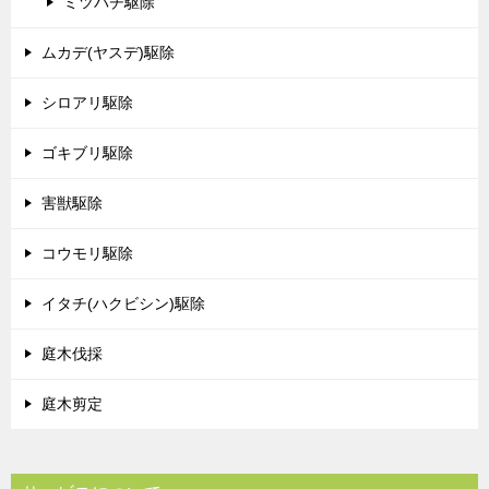
ミツバチ駆除
ムカデ(ヤスデ)駆除
シロアリ駆除
ゴキブリ駆除
害獣駆除
コウモリ駆除
イタチ(ハクビシン)駆除
庭木伐採
庭木剪定