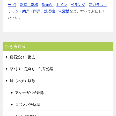
ード)
、
浴室・浴槽
、
洗面台
、
トイレ
、
ベランダ
、
窓ガラス・
サッシ・網戸・雨戸
、
洗濯機・洗濯槽
など、すべてお任せく
ださい。
空き家対策
庭石処分・撤去
草刈り・芝刈り・防草処理
蜂（ハチ）駆除
アシナガバチ駆除
スズメバチ駆除