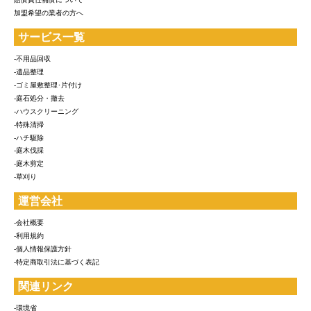
加盟希望の業者の方へ
サービス一覧
-不用品回収
-遺品整理
-ゴミ屋敷整理･片付け
-庭石処分・撤去
-ハウスクリーニング
-特殊清掃
-ハチ駆除
-庭木伐採
-庭木剪定
-草刈り
運営会社
-会社概要
-利用規約
-個人情報保護方針
-特定商取引法に基づく表記
関連リンク
-環境省