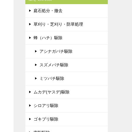
庭石処分・撤去
草刈り・芝刈り・防草処理
蜂（ハチ）駆除
アシナガバチ駆除
スズメバチ駆除
ミツバチ駆除
ムカデ(ヤスデ)駆除
シロアリ駆除
ゴキブリ駆除