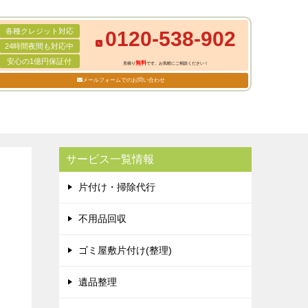
各種クレジット対応
0120-538-902
24時間夜間も対応中
安心の1億円保証付
無料
見積り
です。お気軽にご相談ください！
メールフォームでのお問い合わせ
サービス一覧情報
片付け・掃除代行
不用品回収
ゴミ屋敷片付け(整理)
遺品整理