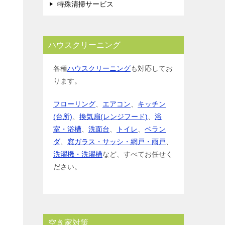
特殊清掃サービス
ハウスクリーニング
各種
ハウスクリーニング
も対応してお
ります。
フローリング
、
エアコン
、
キッチン
(台所)
、
換気扇(レンジフード)
、
浴
室・浴槽
、
洗面台
、
トイレ
、
ベラン
ダ
、
窓ガラス・サッシ・網戸・雨戸
、
洗濯機・洗濯槽
など、すべてお任せく
ださい。
空き家対策