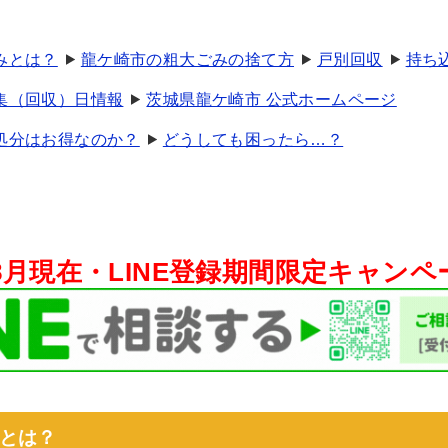
みとは？
龍ケ崎市の粗大ごみの捨て方
戸別回収
持ち
集（回収）日情報
茨城県龍ケ崎市 公式ホームページ
処分はお得なのか？
どうしても困ったら…？
年8月現在・
LINE登録期間限定キャン
とは？