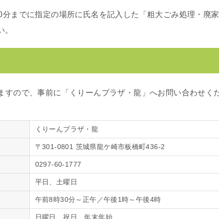
30分までに指定の場所に氏名を記入した「粗大ごみ処理・廃
い。
ますので、事前に「くりーんプラザ・龍」へお問い合わせく
くりーんプラザ・龍
〒301-0801 茨城県龍ケ崎市板橋町436-2
0297-60-1777
平日、土曜日
午前8時30分～正午／午後1時～午後4時
日曜日、祝日、年末年始