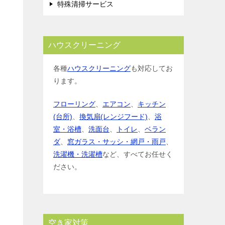
特殊清掃サービス
ハウスクリーニング
各種
ハウスクリーニング
も対応してお
ります。
フローリング
、
エアコン
、
キッチン
(台所)
、
換気扇(レンジフード)
、
浴
室・浴槽
、
洗面台
、
トイレ
、
ベラン
ダ
、
窓ガラス・サッシ・網戸・雨戸
、
洗濯機・洗濯槽
など、すべてお任せく
ださい。
空き家対策