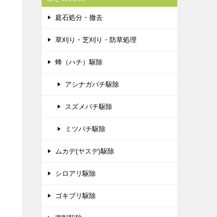
庭石処分・撤去
草刈り・芝刈り・防草処理
蜂（ハチ）駆除
アシナガバチ駆除
スズメバチ駆除
ミツバチ駆除
ムカデ(ヤスデ)駆除
シロアリ駆除
ゴキブリ駆除