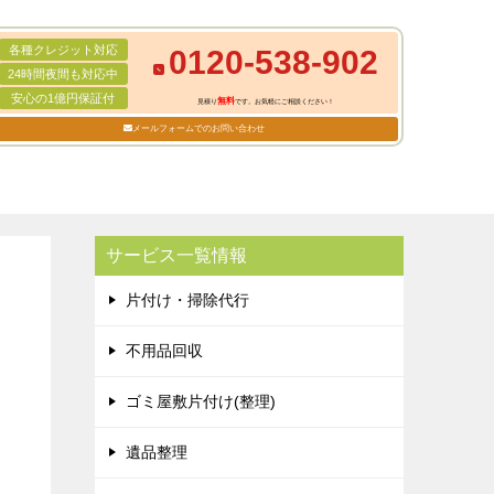
各種クレジット対応
0120-538-902
24時間夜間も対応中
安心の1億円保証付
無料
見積り
です。お気軽にご相談ください！
メールフォームでのお問い合わせ
サービス一覧情報
片付け・掃除代行
不用品回収
ゴミ屋敷片付け(整理)
遺品整理