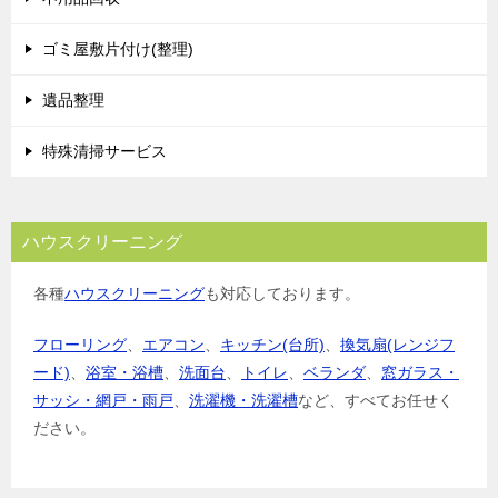
ョ
ゴミ屋敷片付け(整理)
ン
遺品整理
特殊清掃サービス
ハウスクリーニング
各種
ハウスクリーニング
も対応しております。
フローリング
、
エアコン
、
キッチン(台所)
、
換気扇(レンジフ
ード)
、
浴室・浴槽
、
洗面台
、
トイレ
、
ベランダ
、
窓ガラス・
サッシ・網戸・雨戸
、
洗濯機・洗濯槽
など、すべてお任せく
ださい。