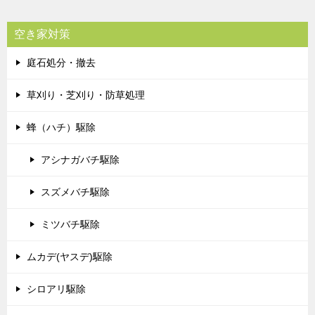
空き家対策
庭石処分・撤去
草刈り・芝刈り・防草処理
蜂（ハチ）駆除
アシナガバチ駆除
スズメバチ駆除
ミツバチ駆除
ムカデ(ヤスデ)駆除
シロアリ駆除