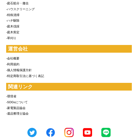
-庭石処分・撤去
-ハウスクリーニング
-特殊清掃
-ハチ駆除
-庭木伐採
-庭木剪定
-草刈り
運営会社
-会社概要
-利用規約
-個人情報保護方針
-特定商取引法に基づく表記
関連リンク
-環境省
-SDGsについて
-家電製品協会
-遺品整理士協会