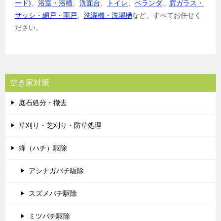
ード)
、
浴室・浴槽
、
洗面台
、
トイレ
、
ベランダ
、
窓ガラス・
サッシ・網戸・雨戸
、
洗濯機・洗濯槽
など、すべてお任せく
ださい。
空き家対策
庭石処分・撤去
草刈り・芝刈り・防草処理
蜂（ハチ）駆除
アシナガバチ駆除
スズメバチ駆除
ミツバチ駆除