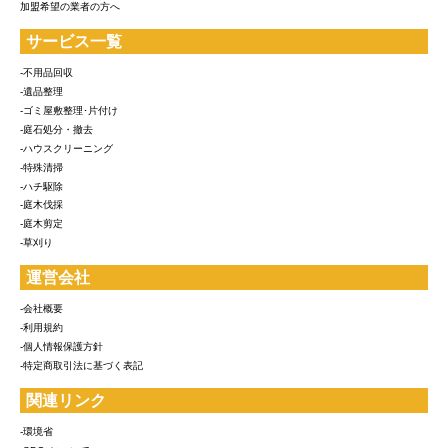
加盟希望の業者の方へ
サービス一覧
-不用品回収
-遺品整理
-ゴミ屋敷整理･片付け
-庭石処分・撤去
-ハウスクリーニング
-特殊清掃
-ハチ駆除
-庭木伐採
-庭木剪定
-草刈り
運営会社
-会社概要
-利用規約
-個人情報保護方針
-特定商取引法に基づく表記
関連リンク
-環境省