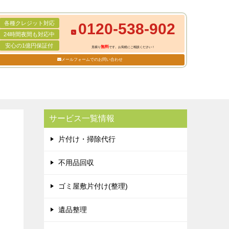
各種クレジット対応
0120-538-902
24時間夜間も対応中
安心の1億円保証付
無料
見積り
です。お気軽にご相談ください！
メールフォームでのお問い合わせ
サービス一覧情報
片付け・掃除代行
不用品回収
ゴミ屋敷片付け(整理)
遺品整理