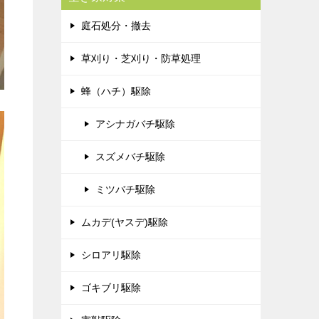
庭石処分・撤去
草刈り・芝刈り・防草処理
蜂（ハチ）駆除
アシナガバチ駆除
スズメバチ駆除
ミツバチ駆除
ムカデ(ヤスデ)駆除
シロアリ駆除
ゴキブリ駆除