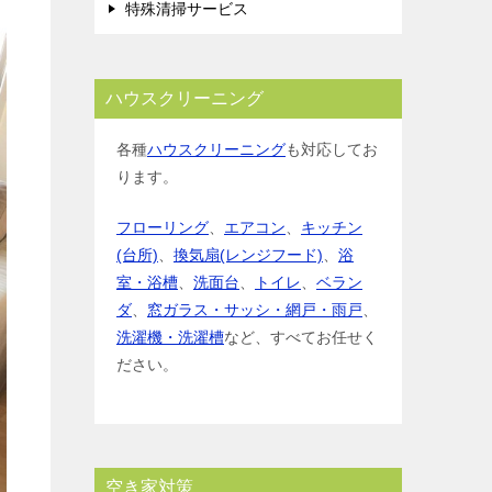
特殊清掃サービス
ハウスクリーニング
各種
ハウスクリーニング
も対応してお
ります。
フローリング
、
エアコン
、
キッチン
(台所)
、
換気扇(レンジフード)
、
浴
室・浴槽
、
洗面台
、
トイレ
、
ベラン
ダ
、
窓ガラス・サッシ・網戸・雨戸
、
洗濯機・洗濯槽
など、すべてお任せく
ださい。
空き家対策