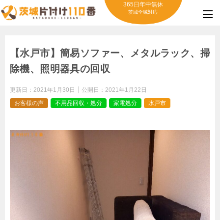
365日年中無休
茨城全域対応
【水戸市】簡易ソファー、メタルラック、掃
除機、照明器具の回収
更新日：
2021年1月30日
公開日：
2021年1月22日
お客様の声
不用品回収・処分
家電処分
水戸市