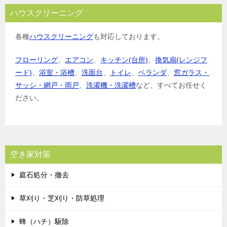
ハウスクリーニング
各種
ハウスクリーニング
も対応しております。
フローリング
、
エアコン
、
キッチン(台所)
、
換気扇(レンジフ
ード)
、
浴室・浴槽
、
洗面台
、
トイレ
、
ベランダ
、
窓ガラス・
サッシ・網戸・雨戸
、
洗濯機・洗濯槽
など、すべてお任せく
ださい。
空き家対策
庭石処分・撤去
草刈り・芝刈り・防草処理
蜂（ハチ）駆除