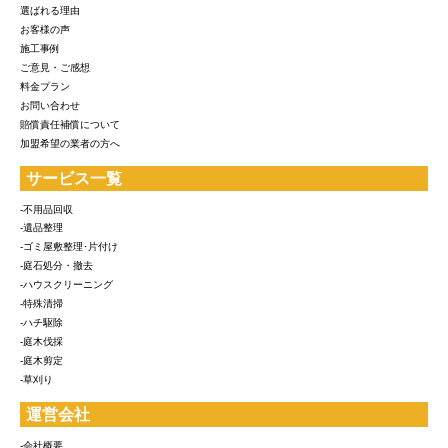
選ばれる理由
お客様の声
施工事例
ご意見・ご感想
料金プラン
お問い合わせ
賠償責任補償について
加盟希望の業者の方へ
サービス一覧
-不用品回収
-遺品整理
-ゴミ屋敷整理･片付け
-庭石処分・撤去
-ハウスクリーニング
-特殊清掃
-ハチ駆除
-庭木伐採
-庭木剪定
-草刈り
運営会社
-会社概要