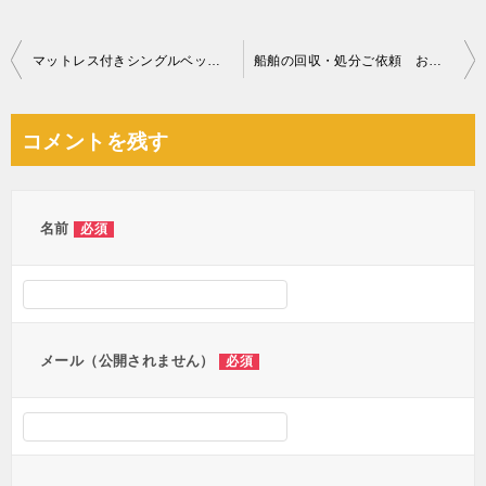
投
マットレス付きシングルベッド、冷蔵庫、洗濯機、こたつ等の回収
船舶の回収・処分ご依頼 お客様の声
稿
ナ
コメントを残す
ビ
ゲ
ー
名前
必須
シ
ョ
ン
メール（公開されません）
必須