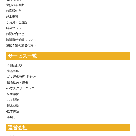
選ばれる理由
お客様の声
施工事例
ご意見・ご感想
料金プラン
お問い合わせ
賠償責任補償について
加盟希望の業者の方へ
サービス一覧
-不用品回収
-遺品整理
-ゴミ屋敷整理･片付け
-庭石処分・撤去
-ハウスクリーニング
-特殊清掃
-ハチ駆除
-庭木伐採
-庭木剪定
-草刈り
運営会社