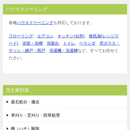
ハウスクリーニング
各種
ハウスクリーニング
も対応しております。
フローリング
、
エアコン
、
キッチン(台所)
、
換気扇(レンジフ
ード)
、
浴室・浴槽
、
洗面台
、
トイレ
、
ベランダ
、
窓ガラス・
サッシ・網戸・雨戸
、
洗濯機・洗濯槽
など、すべてお任せく
ださい。
空き家対策
庭石処分・撤去
草刈り・芝刈り・防草処理
蜂（ハチ）駆除