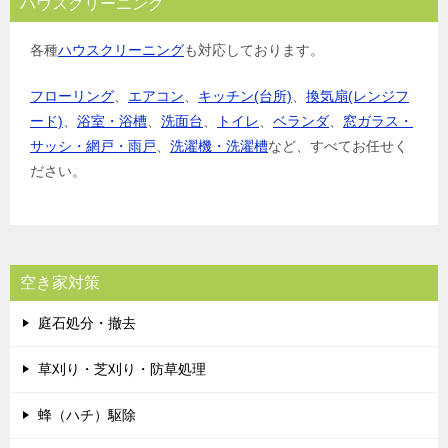
ハウスクリーニング
各種
ハウスクリーニング
も対応しております。
フローリング
、
エアコン
、
キッチン(台所)
、
換気扇(レンジフ
ード)
、
浴室・浴槽
、
洗面台
、
トイレ
、
ベランダ
、
窓ガラス・
サッシ・網戸・雨戸
、
洗濯機・洗濯槽
など、すべてお任せく
ださい。
空き家対策
庭石処分・撤去
草刈り・芝刈り・防草処理
蜂（ハチ）駆除