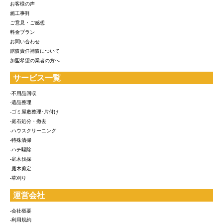
お客様の声
施工事例
ご意見・ご感想
料金プラン
お問い合わせ
賠償責任補償について
加盟希望の業者の方へ
サービス一覧
-不用品回収
-遺品整理
-ゴミ屋敷整理･片付け
-庭石処分・撤去
-ハウスクリーニング
-特殊清掃
-ハチ駆除
-庭木伐採
-庭木剪定
-草刈り
運営会社
-会社概要
-利用規約