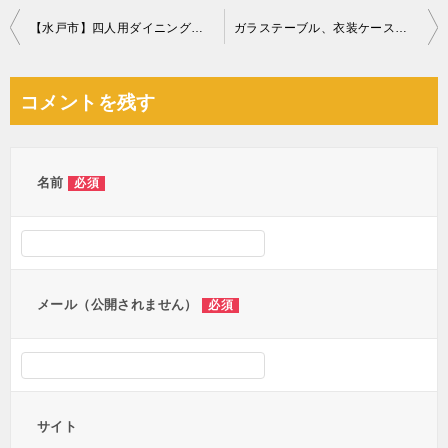
投
【水戸市】四人用ダイニングテーブル、ソファー等の回収・処分
ガラステーブル、衣装ケース、かご等の回収・処分ご依頼 お客様の声
稿
ナ
コメントを残す
ビ
ゲ
ー
名前
必須
シ
ョ
ン
メール（公開されません）
必須
サイト