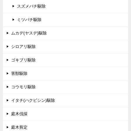
スズメバチ駆除
ミツバチ駆除
ムカデ(ヤスデ)駆除
シロアリ駆除
ゴキブリ駆除
害獣駆除
コウモリ駆除
イタチ(ハクビシン)駆除
庭木伐採
庭木剪定