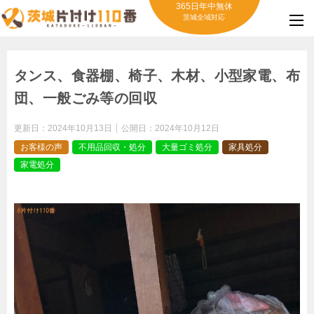
365日年中無休
茨城全域対応
タンス、食器棚、椅子、木材、小型家電、布
団、一般ごみ等の回収
更新日：
2024年10月13日
公開日：
2024年10月12日
お客様の声
不用品回収・処分
大量ゴミ処分
家具処分
家電処分