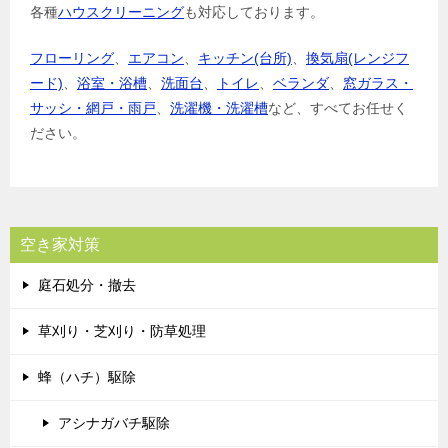
各種
ハウスクリーニング
も対応しております。
フローリング
、
エアコン
、
キッチン(台所)
、
換気扇(レンジフ
ード)
、
浴室・浴槽
、
洗面台
、
トイレ
、
ベランダ
、
窓ガラス・
サッシ・網戸・雨戸
、
洗濯機・洗濯槽
など、すべてお任せく
ださい。
空き家対策
庭石処分・撤去
草刈り・芝刈り・防草処理
蜂（ハチ）駆除
アシナガバチ駆除