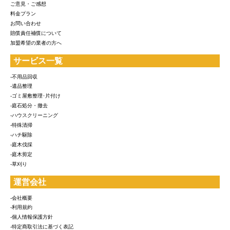
ご意見・ご感想
料金プラン
お問い合わせ
賠償責任補償について
加盟希望の業者の方へ
サービス一覧
-不用品回収
-遺品整理
-ゴミ屋敷整理･片付け
-庭石処分・撤去
-ハウスクリーニング
-特殊清掃
-ハチ駆除
-庭木伐採
-庭木剪定
-草刈り
運営会社
-会社概要
-利用規約
-個人情報保護方針
-特定商取引法に基づく表記