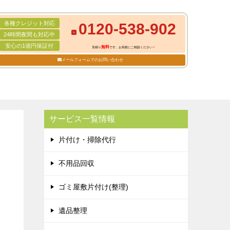
各種クレジット対応
0120-538-902
24時間夜間も対応中
安心の1億円保証付
無料
見積り
です。お気軽にご相談ください！
メールフォームでのお問い合わせ
サービス一覧情報
片付け・掃除代行
不用品回収
ゴミ屋敷片付け(整理)
遺品整理