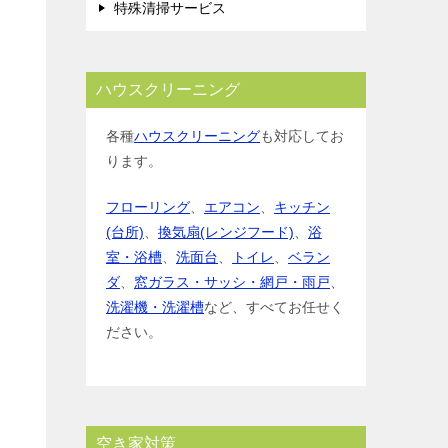
特殊清掃サービス
ハウスクリーニング
各種
ハウスクリーニング
も対応してお
ります。
フローリング
、
エアコン
、
キッチン
(台所)
、
換気扇(レンジフード)
、
浴
室・浴槽
、
洗面台
、
トイレ
、
ベラン
ダ
、
窓ガラス・サッシ・網戸・雨戸
、
洗濯機・洗濯槽
など、すべてお任せく
ださい。
空き家対策