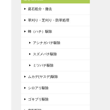
庭石処分・撤去
草刈り・芝刈り・防草処理
蜂（ハチ）駆除
アシナガバチ駆除
スズメバチ駆除
ミツバチ駆除
ムカデ(ヤスデ)駆除
シロアリ駆除
ゴキブリ駆除