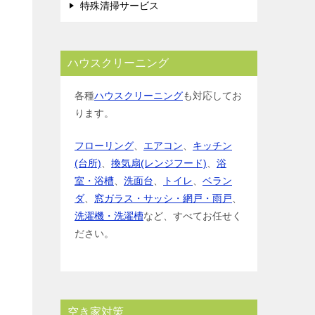
特殊清掃サービス
ハウスクリーニング
各種
ハウスクリーニング
も対応してお
ります。
フローリング
、
エアコン
、
キッチン
(台所)
、
換気扇(レンジフード)
、
浴
室・浴槽
、
洗面台
、
トイレ
、
ベラン
ダ
、
窓ガラス・サッシ・網戸・雨戸
、
洗濯機・洗濯槽
など、すべてお任せく
ださい。
空き家対策