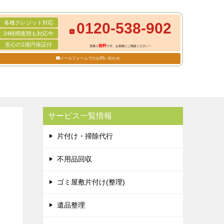
各種クレジット対応
0120-538-902
24時間夜間も対応中
安心の1億円保証付
無料
見積り
です。お気軽にご相談ください！
メールフォームでのお問い合わせ
サービス一覧情報
片付け・掃除代行
不用品回収
ゴミ屋敷片付け(整理)
遺品整理