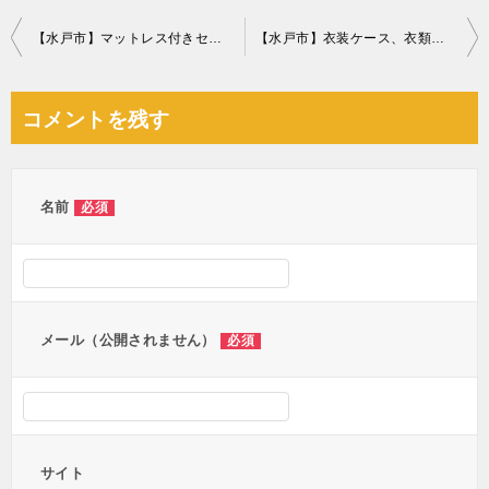
投
【水戸市】マットレス付きセミダブルベッドの回収・処分ご依頼
【水戸市】衣装ケース、衣類、食器、調理器具、テーブル等の回収
稿
ナ
コメントを残す
ビ
ゲ
ー
名前
必須
シ
ョ
ン
メール（公開されません）
必須
サイト