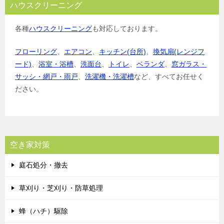
ハウスクリーニング
各種
ハウスクリーニング
も対応しております。
フローリング
、
エアコン
、
キッチン(台所)
、
換気扇(レンジフ
ード)
、
浴室・浴槽
、
洗面台
、
トイレ
、
ベランダ
、
窓ガラス・
サッシ・網戸・雨戸
、
洗濯機・洗濯槽
など、すべてお任せく
ださい。
空き家対策
庭石処分・撤去
草刈り・芝刈り・防草処理
蜂（ハチ）駆除