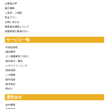
お客様の声
施工事例
ご意見・ご感想
料金プラン
お問い合わせ
賠償責任補償について
加盟希望の業者の方へ
サービス一覧
-不用品回収
-遺品整理
-ゴミ屋敷整理･片付け
-庭石処分・撤去
-ハウスクリーニング
-特殊清掃
-ハチ駆除
-庭木伐採
-庭木剪定
-草刈り
運営会社
-会社概要