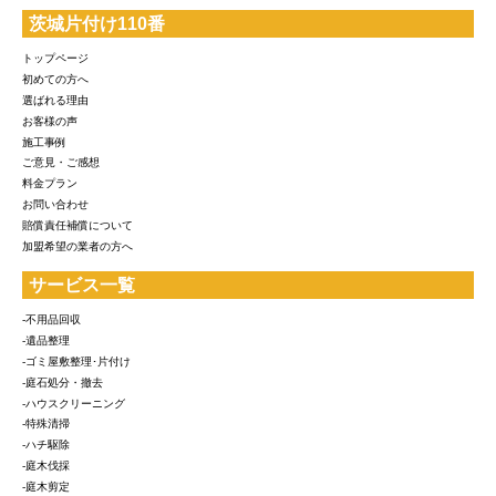
茨城片付け110番
トップページ
初めての方へ
選ばれる理由
お客様の声
施工事例
ご意見・ご感想
料金プラン
お問い合わせ
賠償責任補償について
加盟希望の業者の方へ
サービス一覧
-不用品回収
-遺品整理
-ゴミ屋敷整理･片付け
-庭石処分・撤去
-ハウスクリーニング
-特殊清掃
-ハチ駆除
-庭木伐採
-庭木剪定