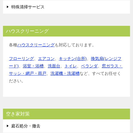
特殊清掃サービス
ハウスクリーニング
各種
ハウスクリーニング
も対応しております。
フローリング
、
エアコン
、
キッチン(台所)
、
換気扇(レンジフ
ード)
、
浴室・浴槽
、
洗面台
、
トイレ
、
ベランダ
、
窓ガラス・
サッシ・網戸・雨戸
、
洗濯機・洗濯槽
など、すべてお任せく
ださい。
空き家対策
庭石処分・撤去