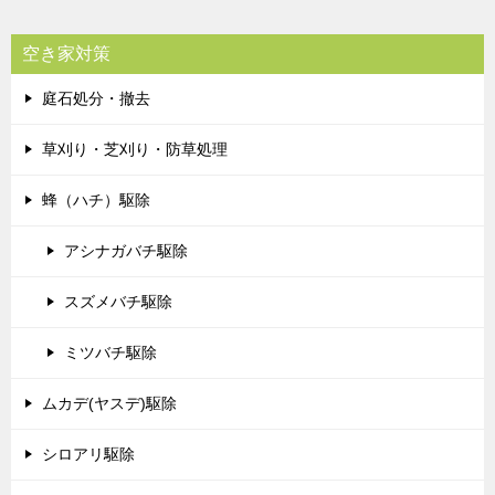
空き家対策
庭石処分・撤去
草刈り・芝刈り・防草処理
蜂（ハチ）駆除
アシナガバチ駆除
スズメバチ駆除
ミツバチ駆除
ムカデ(ヤスデ)駆除
シロアリ駆除