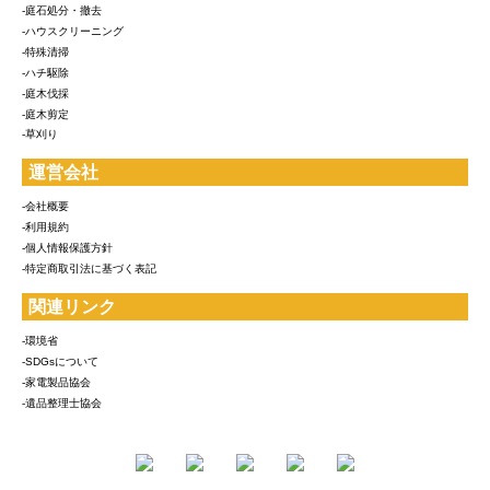
-庭石処分・撤去
-ハウスクリーニング
-特殊清掃
-ハチ駆除
-庭木伐採
-庭木剪定
-草刈り
運営会社
-会社概要
-利用規約
-個人情報保護方針
-特定商取引法に基づく表記
関連リンク
-環境省
-SDGsについて
-家電製品協会
-遺品整理士協会