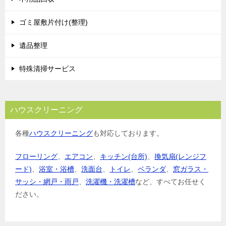
ゴミ屋敷片付け(整理)
遺品整理
特殊清掃サービス
ハウスクリーニング
各種
ハウスクリーニング
も対応しております。
フローリング
、
エアコン
、
キッチン(台所)
、
換気扇(レンジフ
ード)
、
浴室・浴槽
、
洗面台
、
トイレ
、
ベランダ
、
窓ガラス・
サッシ・網戸・雨戸
、
洗濯機・洗濯槽
など、すべてお任せく
ださい。