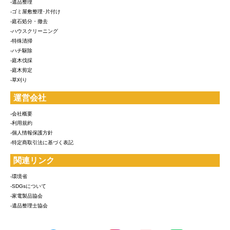
-遺品整理
-ゴミ屋敷整理･片付け
-庭石処分・撤去
-ハウスクリーニング
-特殊清掃
-ハチ駆除
-庭木伐採
-庭木剪定
-草刈り
運営会社
-会社概要
-利用規約
-個人情報保護方針
-特定商取引法に基づく表記
関連リンク
-環境省
-SDGsについて
-家電製品協会
-遺品整理士協会