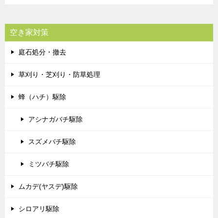
空き家対策
庭石処分・撤去
草刈り・芝刈り・防草処理
蜂（ハチ）駆除
アシナガバチ駆除
スズメバチ駆除
ミツバチ駆除
ムカデ(ヤスデ)駆除
シロアリ駆除