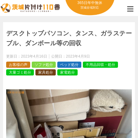
365日年中無休
茨城全域対応
デスクトップパソコン、タンス、ガラステー
ブル、ダンボール等の回収
更新日：
2023年4月16日
公開日：
2023年4月9日
お客様の声
ソファ処分
ベッド処分
不用品回収・処分
大量ゴミ処分
家具処分
家電処分