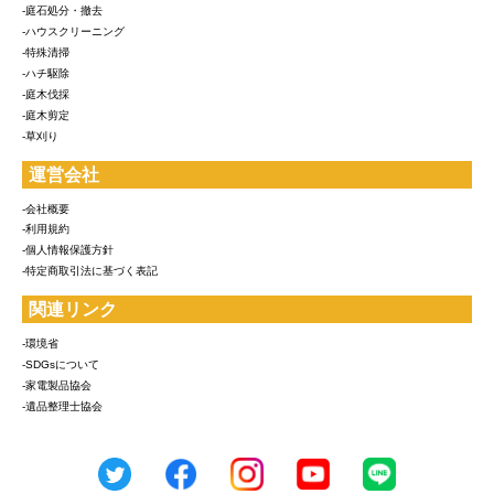
-庭石処分・撤去
-ハウスクリーニング
-特殊清掃
-ハチ駆除
-庭木伐採
-庭木剪定
-草刈り
運営会社
-会社概要
-利用規約
-個人情報保護方針
-特定商取引法に基づく表記
関連リンク
-環境省
-SDGsについて
-家電製品協会
-遺品整理士協会