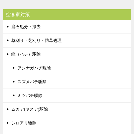
空き家対策
庭石処分・撤去
草刈り・芝刈り・防草処理
蜂（ハチ）駆除
アシナガバチ駆除
スズメバチ駆除
ミツバチ駆除
ムカデ(ヤスデ)駆除
シロアリ駆除