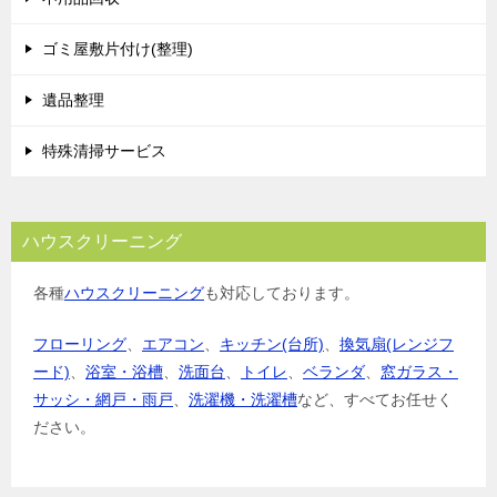
ゴミ屋敷片付け(整理)
遺品整理
特殊清掃サービス
ハウスクリーニング
各種
ハウスクリーニング
も対応しております。
フローリング
、
エアコン
、
キッチン(台所)
、
換気扇(レンジフ
ード)
、
浴室・浴槽
、
洗面台
、
トイレ
、
ベランダ
、
窓ガラス・
サッシ・網戸・雨戸
、
洗濯機・洗濯槽
など、すべてお任せく
ださい。