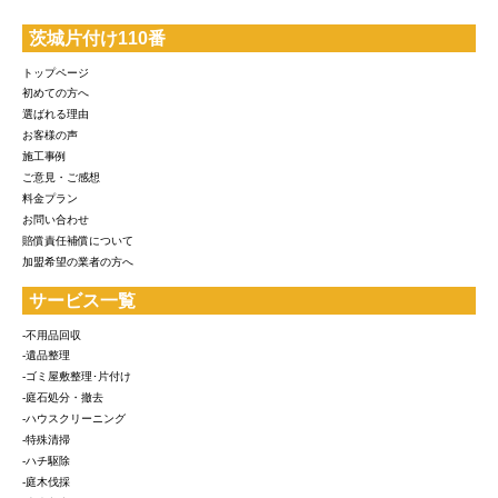
茨城片付け110番
トップページ
初めての方へ
選ばれる理由
お客様の声
施工事例
ご意見・ご感想
料金プラン
お問い合わせ
賠償責任補償について
加盟希望の業者の方へ
サービス一覧
-不用品回収
-遺品整理
-ゴミ屋敷整理･片付け
-庭石処分・撤去
-ハウスクリーニング
-特殊清掃
-ハチ駆除
-庭木伐採