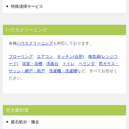
特殊清掃サービス
ハウスクリーニング
各種
ハウスクリーニング
も対応しております。
フローリング
、
エアコン
、
キッチン(台所)
、
換気扇(レンジフ
ード)
、
浴室・浴槽
、
洗面台
、
トイレ
、
ベランダ
、
窓ガラス・
サッシ・網戸・雨戸
、
洗濯機・洗濯槽
など、すべてお任せく
ださい。
空き家対策
庭石処分・撤去