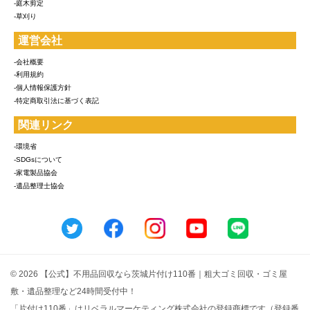
-庭木剪定
-草刈り
運営会社
-会社概要
-利用規約
-個人情報保護方針
-特定商取引法に基づく表記
関連リンク
-環境省
-SDGsについて
-家電製品協会
-遺品整理士協会
© 2026 【公式】不用品回収なら茨城片付け110番｜粗大ゴミ回収・ゴミ屋
敷・遺品整理など24時間受付中！
「片付け110番」はリベラルマーケティング株式会社の登録商標です（登録番