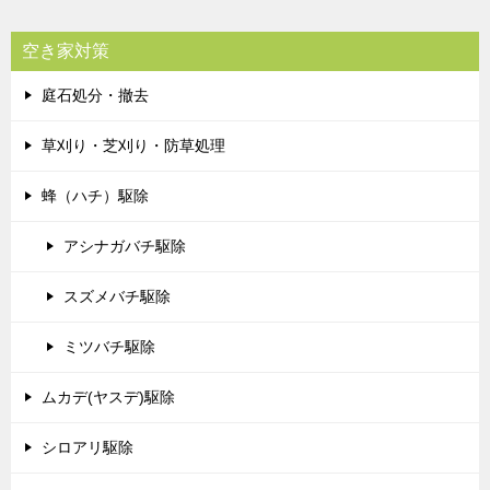
空き家対策
庭石処分・撤去
草刈り・芝刈り・防草処理
蜂（ハチ）駆除
アシナガバチ駆除
スズメバチ駆除
ミツバチ駆除
ムカデ(ヤスデ)駆除
シロアリ駆除