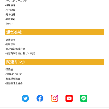
-ハウスクリーニング
-特殊清掃
-ハチ駆除
-庭木伐採
-庭木剪定
-草刈り
運営会社
-会社概要
-利用規約
-個人情報保護方針
-特定商取引法に基づく表記
関連リンク
-環境省
-SDGsについて
-家電製品協会
-遺品整理士協会