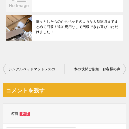
細々としたものからベッドのような大型家具までま
とめて回収！追加費用なしで回収できお喜びいただ
けました！
投
シングルベッドマットレスの回収・処分ご依頼 お客様の声
木の伐採ご依頼 お客様の声
稿
ナ
コメントを残す
ビ
ゲ
ー
名前
必須
シ