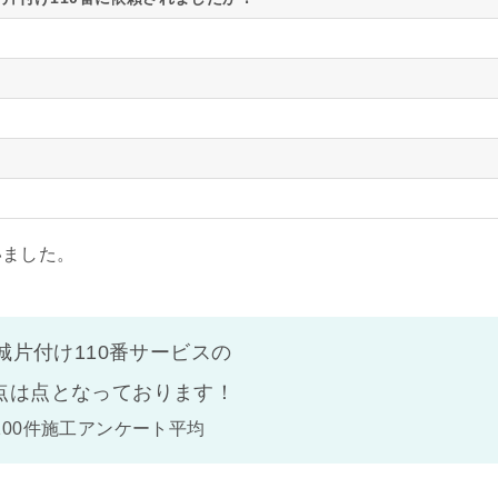
いました。
城片付け110番サービスの
点は
点となっております！
100件施工アンケート平均