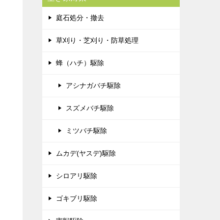
庭石処分・撤去
草刈り・芝刈り・防草処理
蜂（ハチ）駆除
アシナガバチ駆除
スズメバチ駆除
ミツバチ駆除
ムカデ(ヤスデ)駆除
シロアリ駆除
ゴキブリ駆除