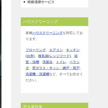
特殊清掃サービス
ハウスクリーニング
各種
ハウスクリーニング
も対応してお
ります。
フローリング
、
エアコン
、
キッチン
(台所)
、
換気扇(レンジフード)
、
浴
室・浴槽
、
洗面台
、
トイレ
、
ベラン
ダ
、
窓ガラス・サッシ・網戸・雨戸
、
洗濯機・洗濯槽
など、すべてお任せく
ださい。
空き家対策