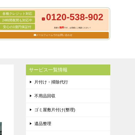
各種クレジット対応
0120-538-902
24時間夜間も対応中
安心の1億円保証付
無料
見積り
です。お気軽にご相談ください！
メールフォームでのお問い合わせ
サービス一覧情報
片付け・掃除代行
不用品回収
ゴミ屋敷片付け(整理)
遺品整理