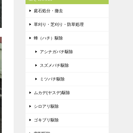
庭石処分・撤去
草刈り・芝刈り・防草処理
蜂（ハチ）駆除
アシナガバチ駆除
スズメバチ駆除
ミツバチ駆除
ムカデ(ヤスデ)駆除
シロアリ駆除
ゴキブリ駆除