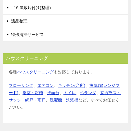
ョ
ゴミ屋敷片付け(整理)
ン
遺品整理
特殊清掃サービス
ハウスクリーニング
各種
ハウスクリーニング
も対応しております。
フローリング
、
エアコン
、
キッチン(台所)
、
換気扇(レンジフ
ード)
、
浴室・浴槽
、
洗面台
、
トイレ
、
ベランダ
、
窓ガラス・
サッシ・網戸・雨戸
、
洗濯機・洗濯槽
など、すべてお任せく
ださい。