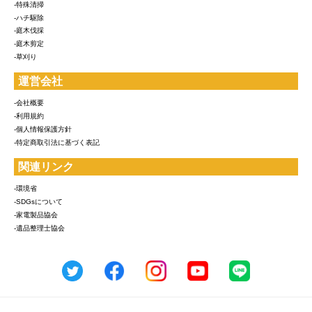
-特殊清掃
-ハチ駆除
-庭木伐採
-庭木剪定
-草刈り
運営会社
-会社概要
-利用規約
-個人情報保護方針
-特定商取引法に基づく表記
関連リンク
-環境省
-SDGsについて
-家電製品協会
-遺品整理士協会