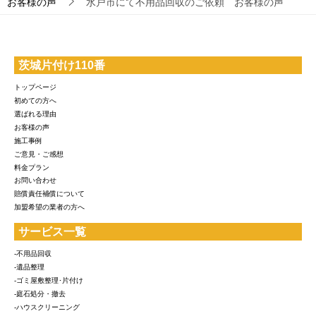
お客様の声
水戸市にて不用品回収のご依頼 お客様の声
茨城片付け110番
トップページ
初めての方へ
選ばれる理由
お客様の声
施工事例
ご意見・ご感想
料金プラン
お問い合わせ
賠償責任補償について
加盟希望の業者の方へ
サービス一覧
-不用品回収
-遺品整理
-ゴミ屋敷整理･片付け
-庭石処分・撤去
-ハウスクリーニング