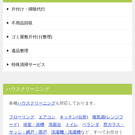
ゲ
片付け・掃除代行
ー
シ
不用品回収
ョ
ゴミ屋敷片付け(整理)
ン
遺品整理
特殊清掃サービス
ハウスクリーニング
各種
ハウスクリーニング
も対応しております。
フローリング
、
エアコン
、
キッチン(台所)
、
換気扇(レンジフ
ード)
、
浴室・浴槽
、
洗面台
、
トイレ
、
ベランダ
、
窓ガラス・
サッシ・網戸・雨戸
、
洗濯機・洗濯槽
など、すべてお任せく