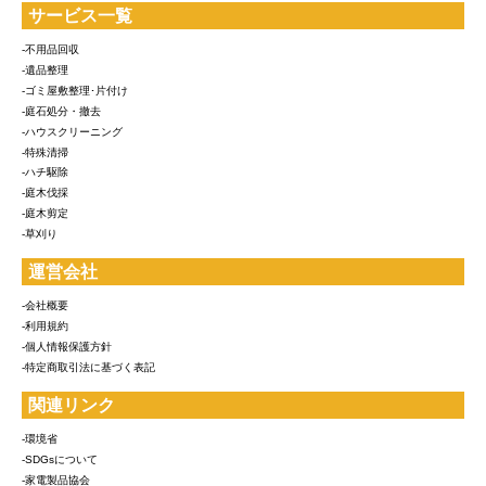
サービス一覧
-不用品回収
-遺品整理
-ゴミ屋敷整理･片付け
-庭石処分・撤去
-ハウスクリーニング
-特殊清掃
-ハチ駆除
-庭木伐採
-庭木剪定
-草刈り
運営会社
-会社概要
-利用規約
-個人情報保護方針
-特定商取引法に基づく表記
関連リンク
-環境省
-SDGsについて
-家電製品協会