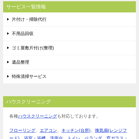
ビ
サービス一覧情報
ゲ
片付け・掃除代行
ー
シ
不用品回収
ョ
ゴミ屋敷片付け(整理)
ン
遺品整理
特殊清掃サービス
ハウスクリーニング
各種
ハウスクリーニング
も対応しております。
フローリング
、
エアコン
、
キッチン(台所)
、
換気扇(レンジフ
ード)
、
浴室・浴槽
、
洗面台
、
トイレ
、
ベランダ
、
窓ガラス・