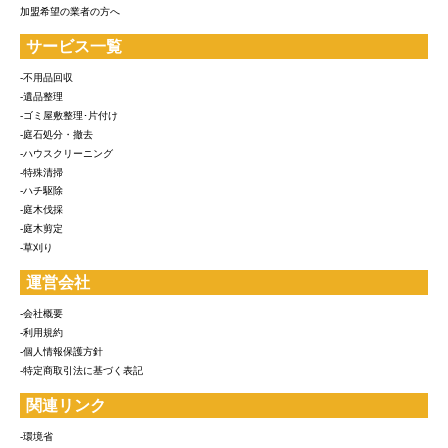
加盟希望の業者の方へ
サービス一覧
-不用品回収
-遺品整理
-ゴミ屋敷整理･片付け
-庭石処分・撤去
-ハウスクリーニング
-特殊清掃
-ハチ駆除
-庭木伐採
-庭木剪定
-草刈り
運営会社
-会社概要
-利用規約
-個人情報保護方針
-特定商取引法に基づく表記
関連リンク
-環境省