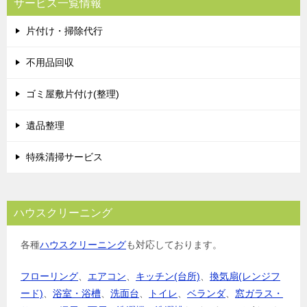
サービス一覧情報
片付け・掃除代行
不用品回収
ゴミ屋敷片付け(整理)
遺品整理
特殊清掃サービス
ハウスクリーニング
各種
ハウスクリーニング
も対応しております。
フローリング
、
エアコン
、
キッチン(台所)
、
換気扇(レンジフ
ード)
、
浴室・浴槽
、
洗面台
、
トイレ
、
ベランダ
、
窓ガラス・