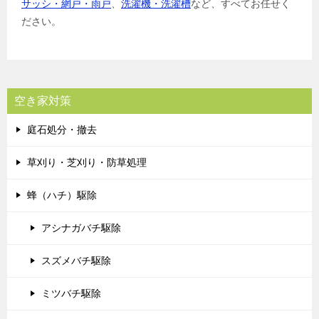
サッシ・網戸・雨戸
、
洗濯機・洗濯槽
など、すべてお任せく
ださい。
空き家対策
庭石処分・撤去
草刈り・芝刈り・防草処理
蜂（ハチ）駆除
アシナガバチ駆除
スズメバチ駆除
ミツバチ駆除