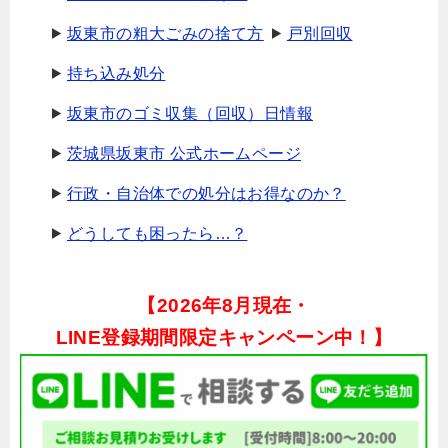
坂東市の粗大ごみの捨て方
戸別回収
持ち込み処分
坂東市のゴミ収集（回収）日情報
茨城県坂東市 公式ホームページ
行政・自治体での処分はお得なのか？
どうしても困ったら…？
【
2026年8月現在・
LINE登録期間限定キャンペーン中！】