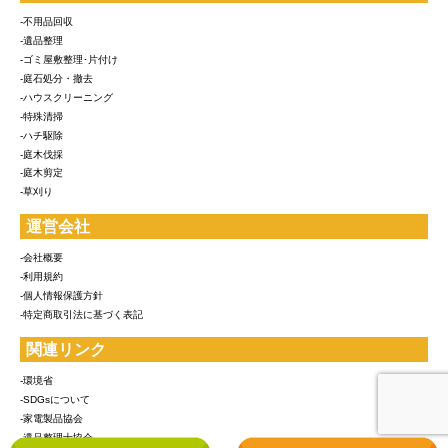
-不用品回収
-遺品整理
-ゴミ屋敷整理･片付け
-庭石処分・撤去
-ハウスクリーニング
-特殊清掃
-ハチ駆除
-庭木伐採
-庭木剪定
-草刈り
運営会社
-会社概要
-利用規約
-個人情報保護方針
-特定商取引法に基づく表記
関連リンク
-環境省
-SDGsについて
-家電製品協会
-遺品整理士協会